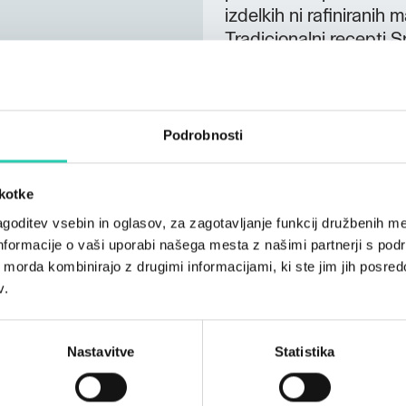
izdelkih ni rafiniranih
Tradicionalni recepti S
naravne kozmetike. Mi
postopku. Nosijo Certi
tako vsebuje izvlečke, 
maceracije. Najnovejša
Podrobnosti
upoštevanju najnovejš
kozmetologije, toksikol
škotke
nadgrajujemo s trajnost
goditev vsebin in oglasov, za zagotavljanje funkcij družbenih me
podprta z znanstvenim
nformacije o vaši uporabi našega mesta z našimi partnerji s pod
ih morda kombinirajo z drugimi informacijami, ki ste jim jih posredov
v.
Nastavitve
Statistika