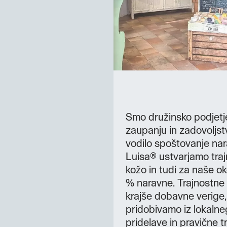
Smo družinsko podjetje 
zaupanju in zadovoljs
vodilo spoštovanje na
Luisa® ustvarjamo traj
kožo in tudi za naše ok
% naravne. Trajnostne
krajše dobavne verige, 
pridobivamo iz lokalne
pridelave in pravične 