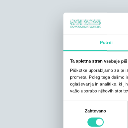
Potrdi
Ta spletna stran vsebuje pi
Piškotke uporabljamo za prila
prometa. Poleg tega delimo i
oglaševanja in analitike, ki j
vašo uporabo njihovih storite
Izbira
Zahtevano
soglasja