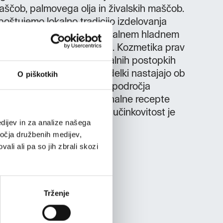
 maščob, palmovega olja in živalskih maščob.
poštujemo lokalno tradicijo izdelovanja
la so narejena po tradicionalnem hladnem
fikat rokodelstva Slovenije. Kozmetika prav
ki so narejeni po tradicionalnih postopkih
 znanstvena dognanja Izdelki nastajajo ob
O piškotkih
ih znanstvenih dognanj iz področja
ogije in ekologije. Tradicionalne recepte
nimi sestavinami, katerih učinkovitost je
dijev in za analize našega
i raziskavami.
ročja družbenih medijev,
ali ali pa so jih zbrali skozi
Trženje