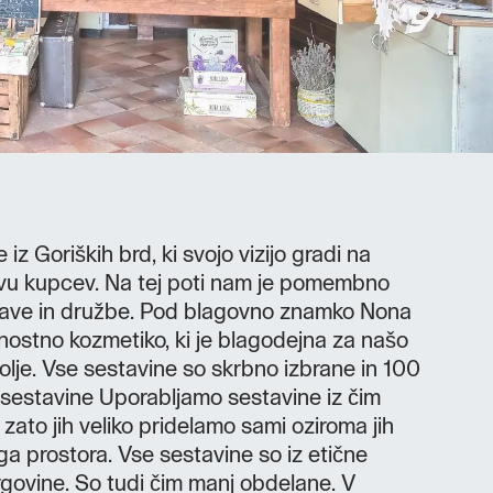
iz Goriških brd, ki svojo vizijo gradi na
tvu kupcev. Na tej poti nam je pomembno
rave in družbe. Pod blagovno znamko Nona
nostno kozmetiko, ki je blagodejna za našo
olje. Vse sestavine so skrbno izbrane in 100
 sestavine Uporabljamo sestavine iz čim
zato jih veliko pridelamo sami oziroma jih
ga prostora. Vse sestavine so iz etične
trgovine. So tudi čim manj obdelane. V