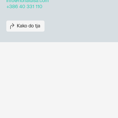
info@nonaluisa.com
+386 40 331 110
Kako do tja
Dogodki, članki in zgodbe iz
evropske prestolnice kulture 
prijavite se na naš novičnik in
ostanite na tekočem z našimi
aktivnostmi.