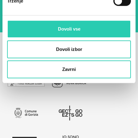
Trženje
namen pošiljanja novic.
Pravilnik o zasebnosti
Dovoli vse
Dovoli izbor
Zavrni