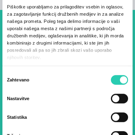
Piškotke uporabljamo za prilagoditev vsebin in oglasov,
za zagotavljanje funkcij družbenih medijev in za analize
našega prometa. Poleg tega delimo informacije o vaši
Dogodki, članki in zgodbe iz
uporabi našega mesta z našimi partnerji s področja
evropske prestolnice kulture
družbenih medijev, oglaševanja in analitike, ki jih morda
kombinirajo z drugimi informacijami, ki ste jim jih
– prijavite se na naš novičnik
posredovali ali pa so jih zbrali skozi vašo uporabo
in ostanite na tekočem z
njihovih storitev.
našimi aktivnostmi.
Izbira
Zahtevano
soglasja
Ime *
Priimek *
Nastavitve
E-pošta *
Statistika
Z uporabo tega obrazca potrjujem, da sem
seznanjen z obdelavo osebnih podatkov za