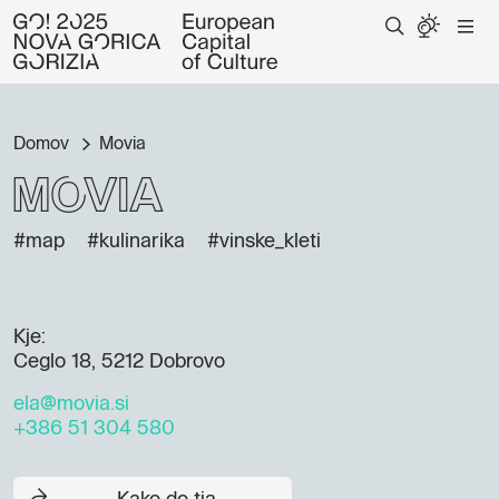
Domov
Movia
Movia
#map
#kulinarika
#vinske_kleti
Kje:
Ceglo 18, 5212 Dobrovo
ela@movia.si
+386 51 304 580