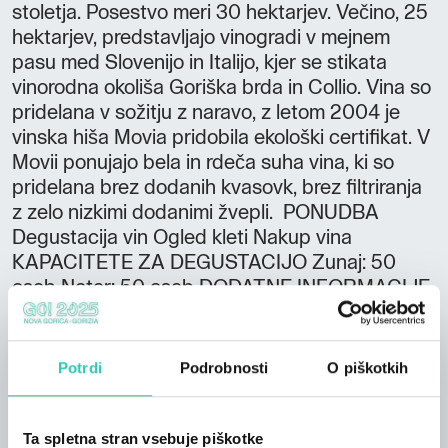
stoletja. Posestvo meri 30 hektarjev. Večino, 25
hektarjev, predstavljajo vinogradi v mejnem
pasu med Slovenijo in Italijo, kjer se stikata
vinorodna okoliša Goriška brda in Collio. Vina so
pridelana v sožitju z naravo, z letom 2004 je
vinska hiša Movia pridobila ekološki certifikat. V
Movii ponujajo bela in rdeča suha vina, ki so
pridelana brez dodanih kvasovk, brez filtriranja
z zelo nizkimi dodanimi žvepli. PONUDBA
Degustacija vin Ogled kleti Nakup vina
KAPACITETE ZA DEGUSTACIJO Zunaj: 50
oseb Noter: 50 oseb DODATNE INFORMACIJE
Dostopno z avtobusom Možno plačilo s
kreditnimi karticami
Potrdi
Podrobnosti
O piškotkih
Ta spletna stran vsebuje piškotke