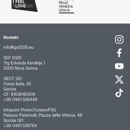
Kontakt
info@go2025.eu
GO! 2025
Trg Edvarda Kardelja 1
5000 Nova Gorica
GECT GO
Corso Italia, 55
Gorizia
CF: 91036160314
+39 0481 535446
Infopoint PromoTurismoFVG
Palazzo Paternolli, Piazza della Vittoria, 48
Gorizia GO
+39 0481 535764