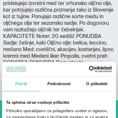
pridelujejo izvrstni med ter vrhunsko oljčno olje,
kar potrjujejo različna priznanja tako iz Slovenije
kot iz tujine. Ponujajo različne sorte medu in
oljčnega olja ter sezonsko sadje. Po dogovoru
vam razkažejo oljčnik ter čebelnjak.
KAPACITETE Noter: 20 sedišč PONUDBA
Sadje: češnje, kaki Oljčno olje: belica, leccino,
mešano Med: cvetlični, akacijev, kostanjev, lipov,
kremni med Medeni liker Propolis, cvetni prah
DODATNA PONUDBA Degustacija
Potrdi
Podrobnosti
O piškotkih
Ta spletna stran vsebuje piškotke
Piškotke uporabljamo za prilagoditev vsebin in oglasov,
Dogodki, članki in zgodbe iz
za zagotavljanje funkcij družbenih medijev in za analize