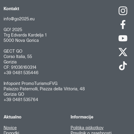
Kontakt
info@go2025.eu
GO! 2025
Trg Edvarda Kardelja 1
5000 Nova Gorica
GECT GO
Corso Italia, 55
Gorizia
CF: 91036160314
+39 0481 535446
Infopoint PromoTurismoFVG
Palazzo Paternolli, Piazza della Vittoria, 48
Gorizia GO
+39 0481 535764
Aktualno
Informacije
Novice
Politika piškotkov
Dogodki
Pravilnik o zasebnosti