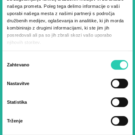
evropske prestolnice kulture
našega prometa. Poleg tega delimo informacije o vaši
uporabi našega mesta z našimi partnerji s področja
– prijavite se na naš novičnik
družbenih medijev, oglaševanja in analitike, ki jih morda
in ostanite na tekočem z
kombinirajo z drugimi informacijami, ki ste jim jih
posredovali ali pa so jih zbrali skozi vašo uporabo
našimi aktivnostmi.
njihovih storitev.
Ime *
Priimek *
Izbira
Zahtevano
soglasja
E-pošta *
Nastavitve
Z uporabo tega obrazca potrjujem, da sem
Statistika
seznanjen z obdelavo osebnih podatkov za
namen pošiljanja novic.
Pravilnik o zasebnosti
Trženje