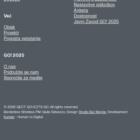
Nastavitve piškotkov
Anketa
Več
Dostopnost
Javni Zavod GO! 2025
Obisk
Projekti
Pogosta vprašanja
GO! 2025
O nas
Pridružite se nam
Sporočila za medije
©
2026
GECT GO/EZTS GO. All rights reserved.
Borderless Wireless PM: Giulio Selvazzo, Design:
Studio But Maybe
, Development:
Kumbe
- Human to Digital