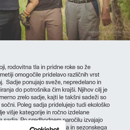
, rodovitna tla in pridne roke so že
metiji omogočile pridelavo različnih vrst
j. Sadje ponujajo sveže, nepredelano in
iranja do potrošnika čim krajši. Njihov cilj je
merno zrelo sadje, kajti le takšni sadeži so
n sočni. Poleg sadja pridelujejo tudi ekološko
je višje kategorije in ročno izdelane
 sadja. Po predhodnem naročilu izvajajo
sort ekološkega oljčnega olja in sezonskega