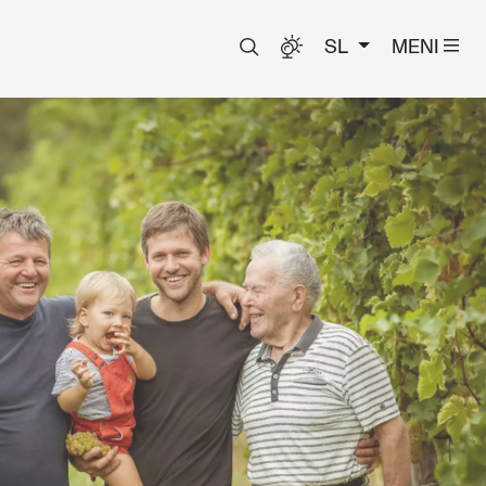
SL
MENI