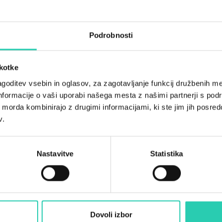
sadja. PONUDBA Ekološk
buga, črnica, drobnica
marelice, fige, kaki, sl
Podrobnosti
Marmelade DODATNA
škotke
goditev vsebin in oglasov, za zagotavljanje funkcij družbenih me
nformacije o vaši uporabi našega mesta z našimi partnerji s pod
ih morda kombinirajo z drugimi informacijami, ki ste jim jih posredov
v.
Nastavitve
Statistika
Dovoli izbor