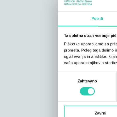
Potrdi
Ta spletna stran vsebuje pi
Piškotke uporabljamo za prila
prometa. Poleg tega delimo i
oglaševanja in analitike, ki j
vašo uporabo njihovih storite
Izbira
Zahtevano
soglasja
Zavrni