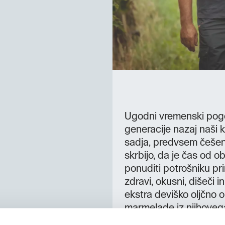
Ugodni vremenski pogoji
generacije nazaj naši k
sadja, predvsem češen
skrbijo, da je čas od ob
ponuditi potrošniku pri
zdravi, okusni, dišeči i
ekstra deviško oljčno ol
marmelade iz njihovega
degustacije različnih 