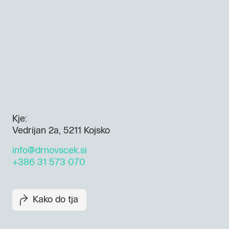
Kje:
Vedrijan 2a, 5211 Kojsko
info@drnovscek.si
+386 31 573 070
Kako do tja