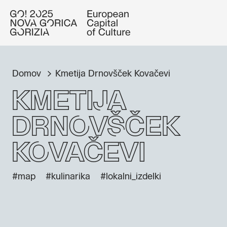
Domov
Kmetija Drnovšček Kovačevi
Kmetija
Drnovšček
Kovačevi
#map
#kulinarika
#lokalni_izdelki