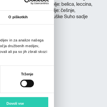
o extra deviško oljčno olje: belica, leccina,
, gorzaggo, mešanica Sadje: češnje,
ive, kivi, jagode, breskve, hruške Suho sadje
O piškotkih
 PONUDBA Degustacije
dijev in za analize našega
ročja družbenih medijev,
ali ali pa so jih zbrali skozi
Trženje
Dovoli vse