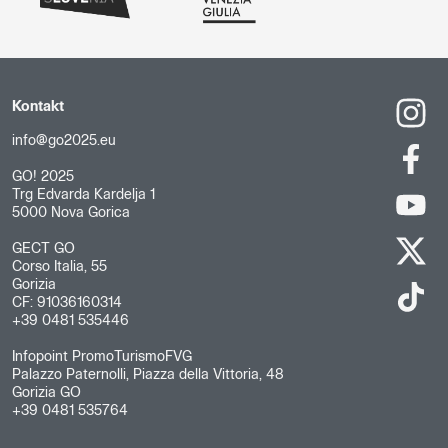
Kontakt
info@go2025.eu
GO! 2025
Trg Edvarda Kardelja 1
5000 Nova Gorica
GECT GO
Corso Italia, 55
Gorizia
CF: 91036160314
+39 0481 535446
Infopoint PromoTurismoFVG
Palazzo Paternolli, Piazza della Vittoria, 48
Gorizia GO
+39 0481 535764