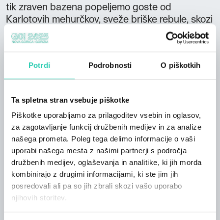
tik zraven bazena popeljemo goste od
Karlotovih mehurčkov, sveže briške rebule, skozi
Wine Brothers linijo, vse do rdečega merlota.
Ponujamo 3 različne pakete degustacije, v
vsakem je zajetih 5 različnih kozarcev ob
Potrdi
Podrobnosti
O piškotkih
spremljavi domačih suhih mesnin. PONUDBA
Degustacija vin po predhodnem naročilu Voden
ogled kleti po predhodnem naročilu Nakup vina
Ta spletna stran vsebuje piškotke
KAPACITETE ZA DEGUSTACIJO Noter: 20
Piškotke uporabljamo za prilagoditev vsebin in oglasov,
oseb Zunaj: 20 oseb DODATNE INFORMACIJE
za zagotavljanje funkcij družbenih medijev in za analize
Primerno za rojstnodnevne zabave, fantovščine
našega prometa. Poleg tega delimo informacije o vaši
in dekliščine in poročna slavja Dostopno z
uporabi našega mesta z našimi partnerji s področja
avtobusom in avtodome Dostopno za invalide
družbenih medijev, oglaševanja in analitike, ki jih morda
kombinirajo z drugimi informacijami, ki ste jim jih
posredovali ali pa so jih zbrali skozi vašo uporabo
njihovih storitev.