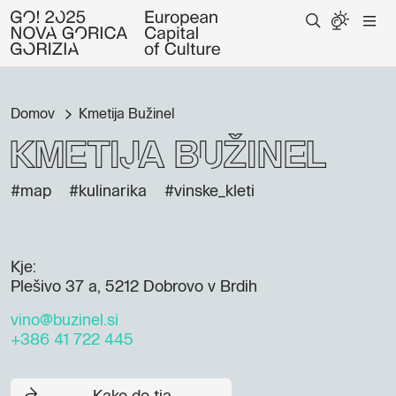
Domov
Kmetija Bužinel
Kmetija Bužinel
#map
#kulinarika
#vinske_kleti
Kje:
Plešivo 37 a, 5212 Dobrovo v Brdih
vino@buzinel.si
+386 41 722 445