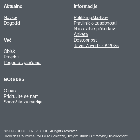
Aktualno
Informacije
Novice
Politika piškotkov
Dogodki
Pravilnik o zasebnosti
Nastavitve piškotkov
Anketa
Več
Dostopnost
Javni Zavod GO! 2025
Obisk
Projekti
Pogosta vprašanja
GO! 2025
O nas
Pridružite se nam
Sporočila za medije
©
2026
GECT GO/EZTS GO. All rights reserved.
Borderless Wireless PM: Giulio Selvazzo, Design:
Studio But Maybe
, Development: