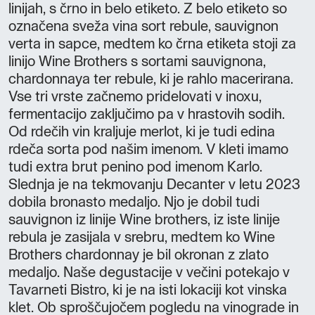
linijah, s črno in belo etiketo. Z belo etiketo so
označena sveža vina sort rebule, sauvignon
verta in sapce, medtem ko črna etiketa stoji za
linijo Wine Brothers s sortami sauvignona,
chardonnaya ter rebule, ki je rahlo macerirana.
Vse tri vrste začnemo pridelovati v inoxu,
fermentacijo zaključimo pa v hrastovih sodih.
Od rdečih vin kraljuje merlot, ki je tudi edina
rdeča sorta pod našim imenom. V kleti imamo
tudi extra brut penino pod imenom Karlo.
Slednja je na tekmovanju Decanter v letu 2023
dobila bronasto medaljo. Njo je dobil tudi
sauvignon iz linije Wine brothers, iz iste linije
rebula je zasijala v srebru, medtem ko Wine
Brothers chardonnay je bil okronan z zlato
medaljo. Naše degustacije v večini potekajo v
Tavarneti Bistro, ki je na isti lokaciji kot vinska
klet. Ob sproščujočem pogledu na vinograde in