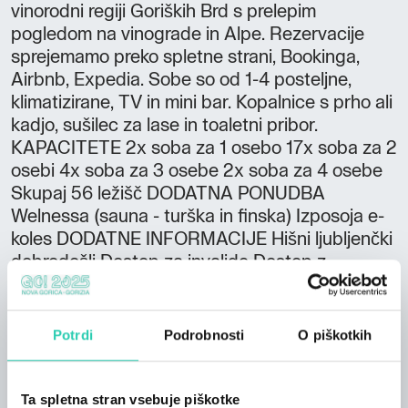
vinorodni regiji Goriških Brd s prelepim
pogledom na vinograde in Alpe. Rezervacije
sprejemamo preko spletne strani, Bookinga,
Airbnb, Expedia. Sobe so od 1-4 posteljne,
klimatizirane, TV in mini bar. Kopalnice s prho ali
kadjo, sušilec za lase in toaletni pribor.
KAPACITETE 2x soba za 1 osebo 17x soba za 2
osebi 4x soba za 3 osebe 2x soba za 4 osebe
Skupaj 56 ležišč DODATNA PONUDBA
Welnessa (sauna - turška in finska) Izposoja e-
koles DODATNE INFORMACIJE Hišni ljubljenčki
dobrodošli Dostop za invalide Dostop z
avtodomom Dostop z avtobusom Možno plačilo
s kreditnimi karticami
Potrdi
Podrobnosti
O piškotkih
Ta spletna stran vsebuje piškotke