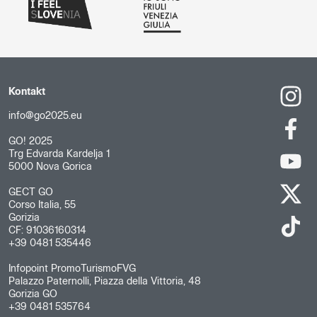
Kontakt
info@go2025.eu
GO! 2025
Trg Edvarda Kardelja 1
5000 Nova Gorica
GECT GO
Corso Italia, 55
Gorizia
CF: 91036160314
+39 0481 535446
Infopoint PromoTurismoFVG
Palazzo Paternolli, Piazza della Vittoria, 48
Gorizia GO
+39 0481 535764