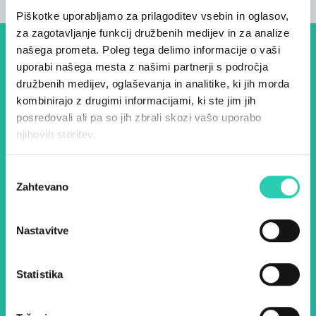
Piškotke uporabljamo za prilagoditev vsebin in oglasov,
za zagotavljanje funkcij družbenih medijev in za analize
našega prometa. Poleg tega delimo informacije o vaši
Dogodki, članki in zgodbe iz
uporabi našega mesta z našimi partnerji s področja
evropske prestolnice kulture
družbenih medijev, oglaševanja in analitike, ki jih morda
kombinirajo z drugimi informacijami, ki ste jim jih
– prijavite se na naš novičnik
posredovali ali pa so jih zbrali skozi vašo uporabo
in ostanite na tekočem z
njihovih storitev.
našimi aktivnostmi.
Izbira
Zahtevano
soglasja
Ime *
Priimek *
Nastavitve
E-pošta *
Statistika
Z uporabo tega obrazca potrjujem, da sem
seznanjen z obdelavo osebnih podatkov za