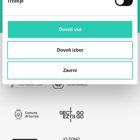
Trženje
namen pošiljanja novic.
Pravilnik o zasebnosti
Dovoli vse
Dovoli izbor
Zavrni