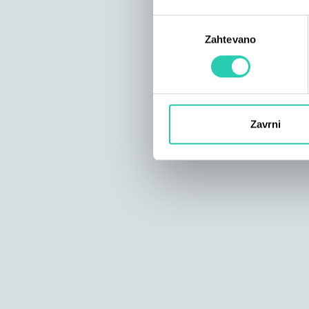
Izbira
Zahtevano
soglasja
Zavrni