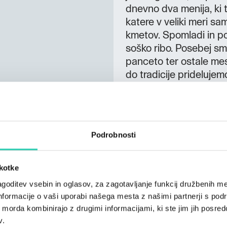
dnevno dva menija, ki t
katere v veliki meri sa
kmetov. Spomladi in po
soško ribo. Posebej sm
panceto ter ostale mesn
do tradicije prideluje
Medani. K lokalni kuli
iz domače kleti Belic
sedišč PRENOČIŠČA P
prvo nadstropje, kjer s
Podrobnosti
sobe, vsaka zaznamov
Vse sobe klimatizirane
pohištvom iz masivnega
škotke
sušilnik za lase in bre
goditev vsebin in oglasov, za zagotavljanje funkcij družbenih me
vključen bogat zajtrk z
nformacije o vaši uporabi našega mesta z našimi partnerji s pod
dopolnjenega 7 leta st
ih morda kombinirajo z drugimi informacijami, ki ste jim jih posredov
nahajajo v prvem nads
v.