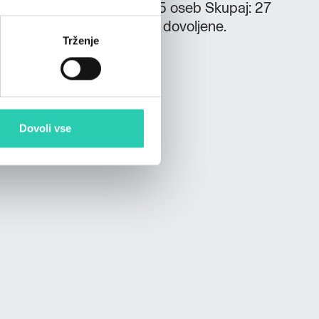
ba za 3 osebe 1x app za 5 oseb Skupaj: 27
CIJE Hišne živali niso dovoljene.
Trženje
Dovoli vse