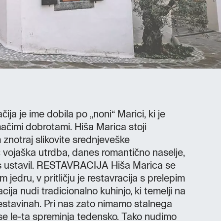
ja je ime dobila po „noni“ Marici, ki je
ačimi dobrotami. Hiša Marica stoji
notraj slikovite srednjeveške
 vojaška utrdba, danes romantično naselje,
čas ustavil. RESTAVRACIJA Hiša Marica se
edru, v pritličju je restavracija s prelepim
cija nudi tradicionalno kuhinjo, ki temelji na
sestavinah. Pri nas zato nimamo stalnega
 se le-ta spreminja tedensko. Tako nudimo