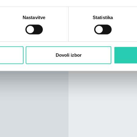
soba za 4 osebe 2x so
oseb DODATNE INFORMA
Nastavitve
Statistika
Dovoli izbor