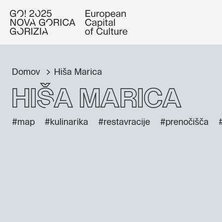
Domov
Hiša Marica
Hiša Marica
#map
#kulinarika
#restavracije
#prenočišča