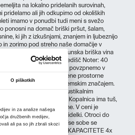
emeljita na lokalno pridelanih surovinah,
mi pridelamo ali jih odkupimo od okoliških
leti imamo v ponudbi tudi meni s svežo
o ponosni na domač briški pršut, šalam,
ine, ki jih z izkušnjami, znanjem in ljubeznijo
mo in zorimo pod streho naše domačije v
nariki seveda ponujamo vrhunska briška vina
a. KAPACITETE Zunaj: 36 sedišč Noter: 40
o kamnitem stopnišču se povzpnemo v
e nahajajo stilsko prenovljene prostorne
O piškotkih
ana z avtentičnim sredozemskim značajem.
 in opremljene s SAT TV, rustikalnim
 lesa in lesenimi tramovi. Kopalnica ima tuš,
zplačne toaletne potrebščine. V ceni je
dijev in za analize našega
 domačimi dobrotami in pridelki. Otroci do
ročja družbenih medijev,
arosti bivajo brezplačno. Vse sobe se
ali ali pa so jih zbrali skozi
tropju. Dvigalo ni na voljo. KAPACITETE 4x