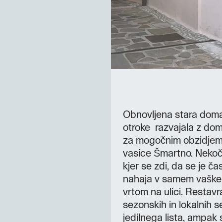
Obnovljena stara domači
otroke razvajala z dom
za mogočnim obzidjem z
vasice Šmartno. Nekoč
kjer se zdi, da se je 
nahaja v samem vaškem j
vrtom na ulici. Restavra
sezonskih in lokalnih 
jedilnega lista, ampak