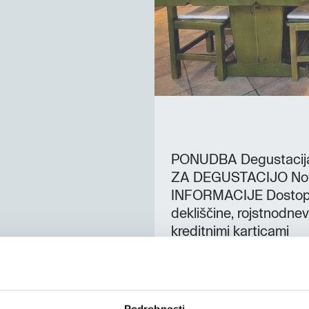
PONUDBA Degustacija 
ZA DEGUSTACIJO Note
INFORMACIJE Dostopno
dekliščine, rojstnodne
kreditnimi karticami
Podrobnosti