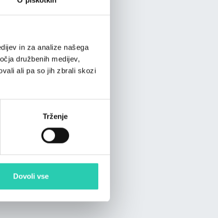
dijev in za analize našega
ročja družbenih medijev,
ali ali pa so jih zbrali skozi
Trženje
Dovoli vse