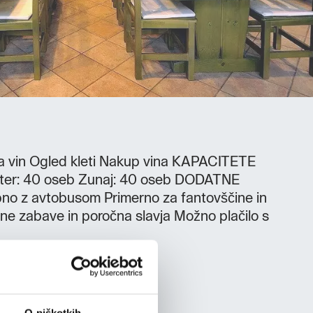
vin Ogled kleti Nakup vina KAPACITETE
r: 40 oseb Zunaj: 40 oseb DODATNE
 z avtobusom Primerno za fantovščine in
vne zabave in poročna slavja Možno plačilo s
O piškotkih