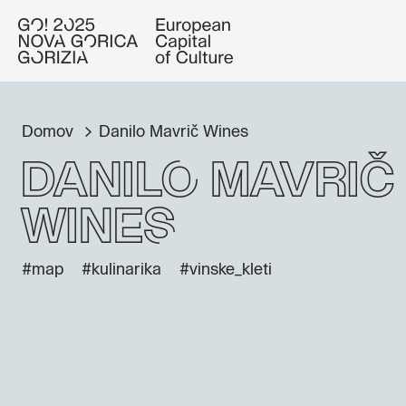
Domov
Danilo Mavrič Wines
Danilo Mavrič
Wines
#map
#kulinarika
#vinske_kleti