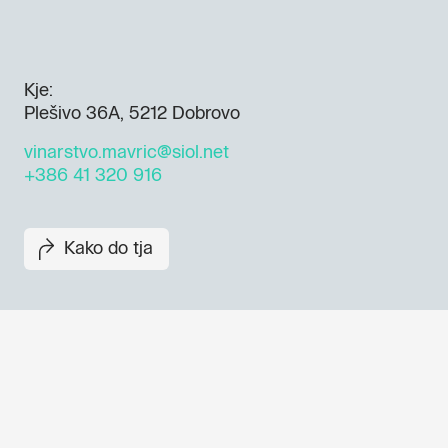
Kje:
Plešivo 36A, 5212 Dobrovo
vinarstvo.mavric@siol.net
+386 41 320 916
Kako do tja
Dogodki, članki in zgodbe iz
evropske prestolnice kulture 