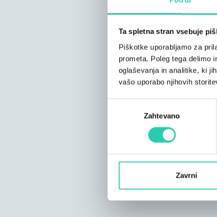
Ta spletna stran vsebuje pi
Piškotke uporabljamo za prila
prometa. Poleg tega delimo i
oglaševanja in analitike, ki j
vašo uporabo njihovih storite
Izbira
Zahtevano
soglasja
Zavrni