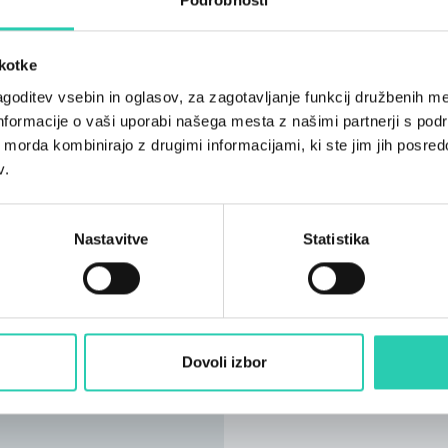
škotke
goditev vsebin in oglasov, za zagotavljanje funkcij družbenih me
nformacije o vaši uporabi našega mesta z našimi partnerji s pod
ih morda kombinirajo z drugimi informacijami, ki ste jim jih posredov
v.
Nastavitve
Statistika
Dovoli izbor