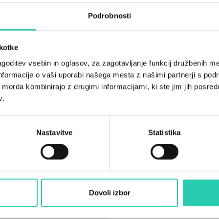
DODATNA PONUDBA 
Podrobnosti
škotke
goditev vsebin in oglasov, za zagotavljanje funkcij družbenih me
nformacije o vaši uporabi našega mesta z našimi partnerji s pod
ih morda kombinirajo z drugimi informacijami, ki ste jim jih posredov
v.
Nastavitve
Statistika
Dovoli izbor