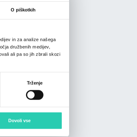
Bazen
O piškotkih
dijev in za analize našega
ročja družbenih medijev,
ali ali pa so jih zbrali skozi
Trženje
Dovoli vse