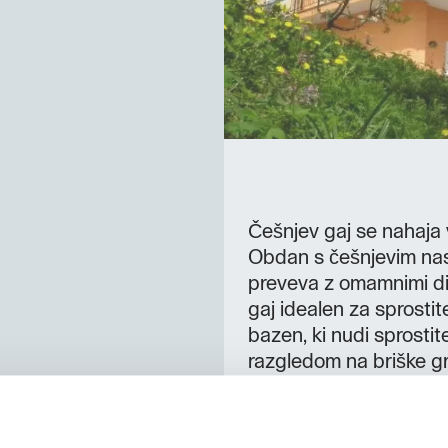
Češnjev gaj se nahaja v
Obdan s češnjevim nas
preveva z omamnimi diš
gaj idealen za sprosti
bazen, ki nudi sprostit
razgledom na briške gr
nadaljne raziskovanje
osebe 1x soba za 2 os
osebi Skupaj: 22 os