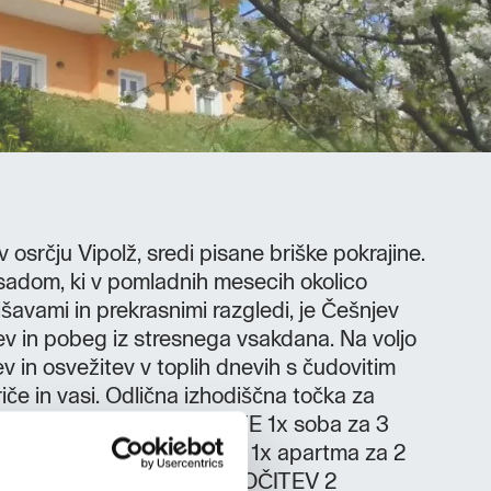
 osrčju Vipolž, sredi pisane briške pokrajine.
adom, ki v pomladnih mesecih okolico
avami in prekrasnimi razgledi, je Češnjev
tev in pobeg iz stresnega vsakdana. Na voljo
ev in osvežitev v toplih dnevih s čudovitim
iče in vasi. Odlična izhodiščna točka za
 Brd in okolice. KAPACITETE 1x soba za 3
ebi 3x apartma za 5 oseb 1x apartma za 2
eb MINIMALNO ŠTEVILO NOČITEV 2