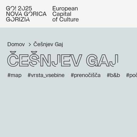
Domov
Češnjev Gaj
Češnjev Gaj
#map
#vrsta_vsebine
#prenočišča
#b&b
#poč