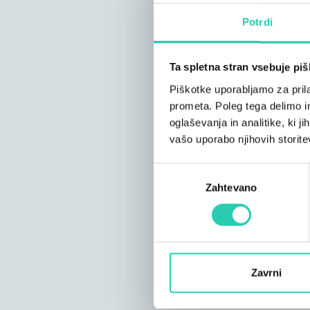
Potrdi
Ta spletna stran vsebuje pi
Piškotke uporabljamo za prila
prometa. Poleg tega delimo i
oglaševanja in analitike, ki j
vašo uporabo njihovih storite
Izbira
Zahtevano
soglasja
Zavrni