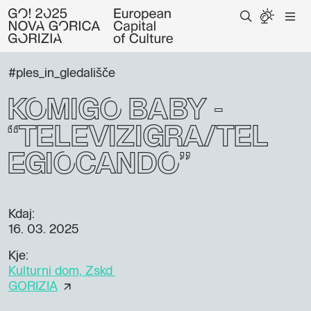
#ples_in_gledališče
Komigo Baby -
“Televizigra/Tel
egiocando”
Kdaj:
16. 03. 2025
Kje:
Kulturni dom, Zskd
GORIZIA