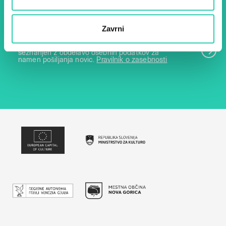
E-pošta *
Zavrni
Z uporabo tega obrazca potrjujem, da sem
seznanjen z obdelavo osebnih podatkov za
namen pošiljanja novic.
Pravilnik o zasebnosti