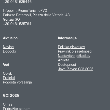
+39 0481 535446
Infopoint PromoTurismoFVG
Palazzo Paternolli, Piazza della Vittoria, 48
Gorizia GO
+39 0481 535764
Aktualno
Informacije
Novice
Politika piškotkov
Dogodki
Pravilnik o zasebnosti
Nastavitve piškotkov
Anketa
Več
Dostopnost
Javni Zavod GO! 2025
Obisk
Projekti
Pogosta vprašanja
GO! 2025
O nas
Pridružite se nam