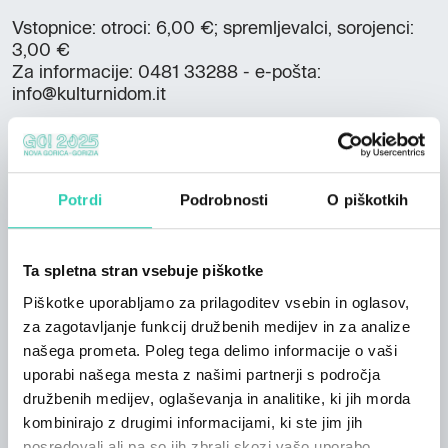
Vstopnice: otroci: 6,00 €; spremljevalci, sorojenci:
3,00 €
Za informacije: 0481 33288 - e-pošta:
info@kulturnidom.it
Kontakt
Potrdi
Podrobnosti
O piškotkih
Elektronska pošta organizatorja
info@kulturnidom.it
Ta spletna stran vsebuje piškotke
Piškotke uporabljamo za prilagoditev vsebin in oglasov,
za zagotavljanje funkcij družbenih medijev in za analize
našega prometa. Poleg tega delimo informacije o vaši
*** Objava dogodkov na spletni strani GO! 2025 je
uporabi našega mesta z našimi partnerji s področja
podrejena smernicam, ki so na voljo na tej
povezavi
;
družbenih medijev, oglaševanja in analitike, ki jih morda
ne moremo jamčiti za točnost in ažurnost vseh
kombinirajo z drugimi informacijami, ki ste jim jih
informacij na tem spletnem mestu. Stran GO! 2025 v
posredovali ali pa so jih zbrali skozi vašo uporabo