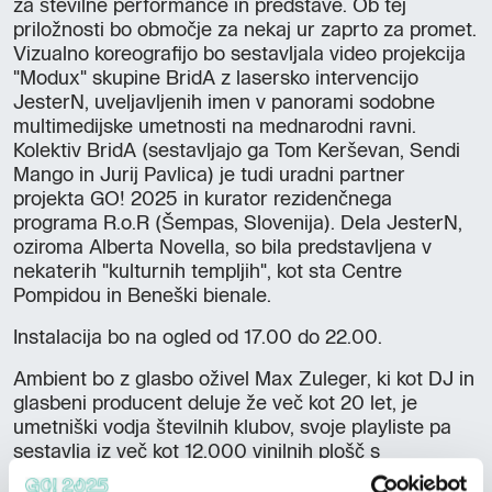
za številne performance in predstave. Ob tej
priložnosti bo območje za nekaj ur zaprto za promet.
Vizualno koreografijo bo sestavljala video projekcija
"Modux" skupine BridA z lasersko intervencijo
JesterN, uveljavljenih imen v panorami sodobne
multimedijske umetnosti na mednarodni ravni.
Kolektiv BridA (sestavljajo ga Tom Kerševan, Sendi
Mango in Jurij Pavlica) je tudi uradni partner
projekta GO! 2025 in kurator rezidenčnega
programa R.o.R (Šempas, Slovenija). Dela JesterN,
oziroma Alberta Novella, so bila predstavljena v
nekaterih "kulturnih templjih", kot sta Centre
Pompidou in Beneški bienale.
Instalacija bo na ogled od 17.00 do 22.00.
Ambient bo z glasbo oživel Max Zuleger, ki kot DJ in
glasbeni producent deluje že več kot 20 let, je
umetniški vodja številnih klubov, svoje playliste pa
sestavlja iz več kot 12.000 vinilnih plošč s
poudarkom na plesni glasbi 90. let.