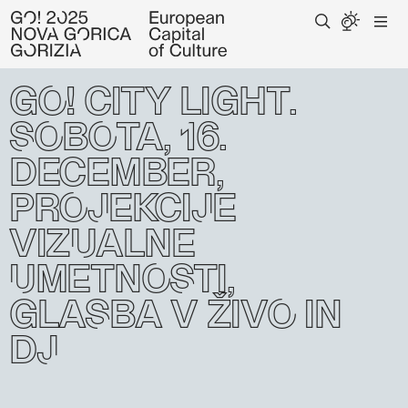
GO! City Light:
sobota, 16.
december,
projekcije
vizualne
umetnosti,
glasba v živo in
DJ