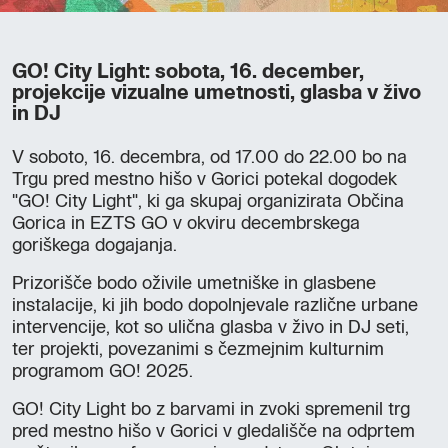
GO! City Light: sobota, 16. december,
projekcije vizualne umetnosti, glasba v živo
in DJ
V soboto, 16. decembra, od 17.00 do 22.00 bo na
Trgu pred mestno hišo v Gorici potekal dogodek
"GO! City Light", ki ga skupaj organizirata Občina
Gorica in EZTS GO v okviru decembrskega
goriškega dogajanja.
Prizorišče bodo oživile umetniške in glasbene
instalacije, ki jih bodo dopolnjevale različne urbane
intervencije, kot so ulična glasba v živo in DJ seti,
ter projekti, povezanimi s čezmejnim kulturnim
programom GO! 2025.
GO! City Light bo z barvami in zvoki spremenil trg
pred mestno hišo v Gorici v gledališče na odprtem