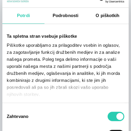
Poleg DJ-ja bo ob 18. uri v glasbenem programu v
živo nastopila tudi Tish, znana italijanska pevka
Potrdi
Podrobnosti
O piškotkih
srbskega rodu iz Tržiča, ki bo zapela v akustični
izvedbi. Rodila se je leta 2000, leta 2021 pa je pri
založbi Epic/Sony Music Italia izdala svoj prvi album
Ta spletna stran vsebuje piškotke
v italijanščini z naslovom "Under The Dots". V
Piškotke uporabljamo za prilagoditev vsebin in oglasov,
soboto, 16. aprila, bo goriškemu občinstvu ponudila
'unplugged', intimen nastop z zvoki popa, bluesa in
za zagotavljanje funkcij družbenih medijev in za analize
soula.
našega prometa. Poleg tega delimo informacije o vaši
uporabi našega mesta z našimi partnerji s področja
V živo bo nastopil tudi Stefano Comelli, poklicni
družbenih medijev, oglaševanja in analitike, ki jih morda
kipar, katerega dela so vključena v zbirke regionalnih
kombinirajo z drugimi informacijami, ki ste jim jih
muzejev, kot sta Musei Provinciali v Gorici in Casa
posredovali ali pa so jih zbrali skozi vašo uporabo
Zanussi v Pordenonu. Na dogodku bo ustvarjal
njihovih storitev.
skulpturo iz ledu.
Credits:
Izbira
BridA: Modux / Gorizia
Zahtevano
soglasja