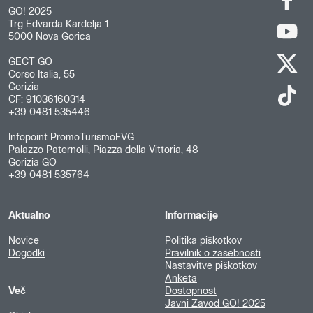
GO! 2025
Trg Edvarda Kardelja 1
5000 Nova Gorica
GECT GO
Corso Italia, 55
Gorizia
CF: 91036160314
+39 0481 535446
Infopoint PromoTurismoFVG
Palazzo Paternolli, Piazza della Vittoria, 48
Gorizia GO
+39 0481 535764
Aktualno
Informacije
Novice
Politika piškotkov
Dogodki
Pravilnik o zasebnosti
Nastavitve piškotkov
Anketa
Več
Dostopnost
Javni Zavod GO! 2025