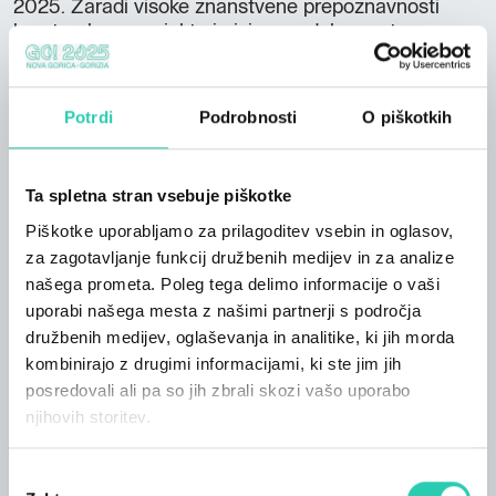
2025. Zaradi visoke znanstvene prepoznavnosti
kuratorskega projekta in izjemne dokumentarne
vrednosti artefaktov bogati program dogodkov.
Odprto od torka do nedelje, od 10.00 do 19.00
(zadnji vstop ob 18.00). Polna cena vstopnice: 14 €
Potrdi
Podrobnosti
O piškotkih
/ Znižana cena vstopnice: 2 €. Brezplačno za
otroke, mlajše od 18 let, vsako prvo nedeljo v
mesecu in v skladu z ministrskimi predpisi.
Ta spletna stran vsebuje piškotke
Promoturismo FVG ponuja vodene oglede z
Piškotke uporabljamo za prilagoditev vsebin in oglasov,
rezervacijo ob sobotah, nedeljah in vseh praznikih
za zagotavljanje funkcij družbenih medijev in za analize
ob 10.30 in 15.00. Razstavo je sponzoriralo
našega prometa. Poleg tega delimo informacije o vaši
Ministrstvo za kulturo, organiziral pa jo je Generalni
uporabi našega mesta z našimi partnerji s področja
direktorat za muzeje Ministrstva za kulturo skupaj z
družbenih medijev, oglaševanja in analitike, ki jih morda
Zgodovinskim muzejem in parkom gradu Miramare -
kombinirajo z drugimi informacijami, ki ste jim jih
Regionalnim direktoratom narodnih muzejev
posredovali ali pa so jih zbrali skozi vašo uporabo
Furlanije - Julijske krajine - Narodnim arheološkim
muzejem Ogleja. Razstava je organizirana s
njihovih storitev.
sodelovanjem Generalnega direktorata za muzeje,
Generalnega direktorata za arheologijo, likovno
Izbira
umetnost in krajino Ministrstva za kulturo,