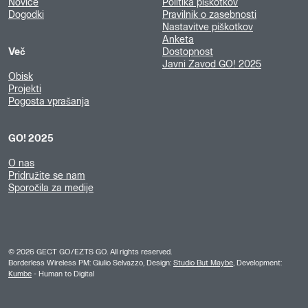
Novice
Politika piškotkov
Dogodki
Pravilnik o zasebnosti
Nastavitve piškotkov
Anketa
Več
Dostopnost
Javni Zavod GO! 2025
Obisk
Projekti
Pogosta vprašanja
GO! 2025
O nas
Pridružite se nam
Sporočila za medije
©
2026
GECT GO/EZTS GO. All rights reserved.
Borderless Wireless PM: Giulio Selvazzo, Design:
Studio But Maybe
, Development:
Kumbe
- Human to Digital