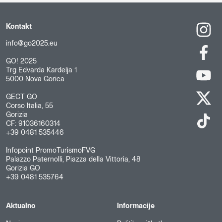
Kontakt
info@go2025.eu
GO! 2025
Trg Edvarda Kardelja 1
5000 Nova Gorica
GECT GO
Corso Italia, 55
Gorizia
CF: 91036160314
+39 0481 535446
Infopoint PromoTurismoFVG
Palazzo Paternolli, Piazza della Vittoria, 48
Gorizia GO
+39 0481 535764
Aktualno
Informacije