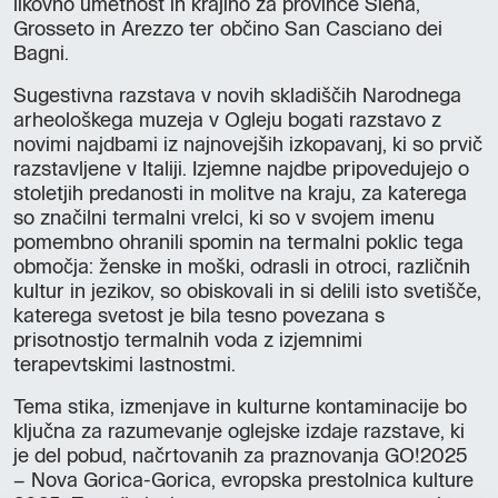
likovno umetnost in krajino za province Siena,
Grosseto in Arezzo ter občino San Casciano dei
Bagni.
Sugestivna razstava v novih skladiščih Narodnega
arheološkega muzeja v Ogleju bogati razstavo z
novimi najdbami iz najnovejših izkopavanj, ki so prvič
razstavljene v Italiji. Izjemne najdbe pripovedujejo o
stoletjih predanosti in molitve na kraju, za katerega
so značilni termalni vrelci, ki so v svojem imenu
pomembno ohranili spomin na termalni poklic tega
območja: ženske in moški, odrasli in otroci, različnih
kultur in jezikov, so obiskovali in si delili isto svetišče,
katerega svetost je bila tesno povezana s
prisotnostjo termalnih voda z izjemnimi
terapevtskimi lastnostmi.
Tema stika, izmenjave in kulturne kontaminacije bo
ključna za razumevanje oglejske izdaje razstave, ki
je del pobud, načrtovanih za praznovanja GO!2025
– Nova Gorica-Gorica, evropska prestolnica kulture