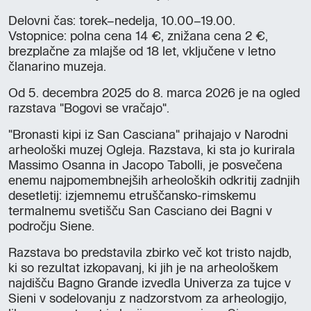
Delovni čas: torek–nedelja, 10.00–19.00.
Vstopnice: polna cena 14 €, znižana cena 2 €,
brezplačne za mlajše od 18 let, vključene v letno
članarino muzeja.
Od 5. decembra 2025 do 8. marca 2026 je na ogled
razstava "Bogovi se vračajo".
"Bronasti kipi iz San Casciana" prihajajo v Narodni
arheološki muzej Ogleja. Razstava, ki sta jo kurirala
Massimo Osanna in Jacopo Tabolli, je posvečena
enemu najpomembnejših arheoloških odkritij zadnjih
desetletij: izjemnemu etruščansko-rimskemu
termalnemu svetišču San Casciano dei Bagni v
področju Siene.
Razstava bo predstavila zbirko več kot tristo najdb,
ki so rezultat izkopavanj, ki jih je na arheološkem
najdišču Bagno Grande izvedla Univerza za tujce v
Sieni v sodelovanju z nadzorstvom za arheologijo,