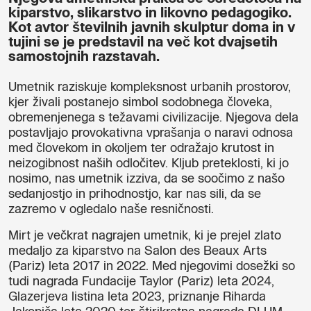
kiparstvo, slikarstvo in likovno pedagogiko.
Kot avtor številnih javnih skulptur doma in v
tujini se je predstavil na več kot dvajsetih
samostojnih razstavah.
Umetnik
raziskuje kompleksnost urbanih prostorov,
kjer živali postanejo simbol sodobnega človeka,
obremenjenega s težavami civilizacije. Njegova dela
postavljajo provokativna vprašanja o naravi odnosa
med človekom in okoljem ter odražajo krutost in
neizogibnost naših odločitev. Kljub preteklosti, ki jo
nosimo, nas umetnik izziva, da se soočimo z našo
sedanjostjo in prihodnostjo, kar nas sili, da se
zazremo v ogledalo naše resničnosti.
Mirt je večkrat nagrajen umetnik, ki je prejel zlato
medaljo za kiparstvo na Salon des Beaux Arts
(Pariz) leta 2017 in 2022. Med njegovimi dosežki so
tudi nagrada Fundacije Taylor (Pariz) leta 2024,
Glazerjeva listina leta 2023, priznanje Riharda