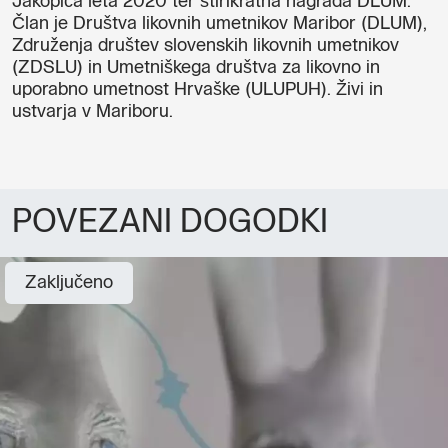
Jakopiča leta 2020 ter štirikratna nagrada DLUM.
Član je Društva likovnih umetnikov Maribor (DLUM),
Združenja društev slovenskih likovnih umetnikov
(ZDSLU) in Umetniškega društva za likovno in
uporabno umetnost Hrvaške (ULUPUH). Živi in
ustvarja v Mariboru.
POVEZANI DOGODKI
Zaključeno