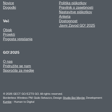
Novice
Politika piškotkov
Dogodki
Pravilnik o zasebnosti
Nastavitve piškotkov
Anketa
Več
Dostopnost
Javni Zavod GO! 2025
Obisk
Projekti
Pogosta vprašanja
GO! 2025
O nas
Pridružite se nam
Sporočila za medije
©
2026
GECT GO/EZTS GO. All rights reserved.
Borderless Wireless PM: Giulio Selvazzo, Design:
Studio But Maybe
, Development:
Kumbe
- Human to Digital