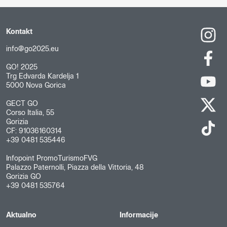
Kontakt
info@go2025.eu
GO! 2025
Trg Edvarda Kardelja 1
5000 Nova Gorica
GECT GO
Corso Italia, 55
Gorizia
CF: 91036160314
+39 0481 535446
Infopoint PromoTurismoFVG
Palazzo Paternolli, Piazza della Vittoria, 48
Gorizia GO
+39 0481 535764
Aktualno
Informacije