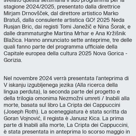
svelato questa settimana il suo programma per la
stagione 2024/2025, presentato dalla direttrice
Mirjam Drnovšček, dal direttore artistico Marko
Bratuš, dalla consulente artistica GO! 2025 Neda
Rusjan Bric, dai registi Tomi Janežič e Nina Šorak, e
dalle drammaturghe Martina Mrhar e Ana Kržišnik
Blažica. Hanno annunciato sette anteprime, tre delle
quali fanno parte del programma ufficiale della
Capitale europea della cultura 2025 Nova Gorica -
Gorizia.
Nel novembre 2024 verrà presentata l’anteprima di
V iskanju izgubljenega jezika (Alla ricerca della
lingua perduta), la seconda parte del progetto e
della trilogia omonima Nezmožni umreti / Inabili alla
morte, basata sul libro La Cripta dei Cappuccini
(Joseph Roth). La sceneggiatura è stata scritta da
Goran Vojnović, il regista è Janusz Kica. La prima
parte di Inabili alla morte, La Cripta dei Cappuccini,
è stata presentata in anteprima lo scorso maggio in