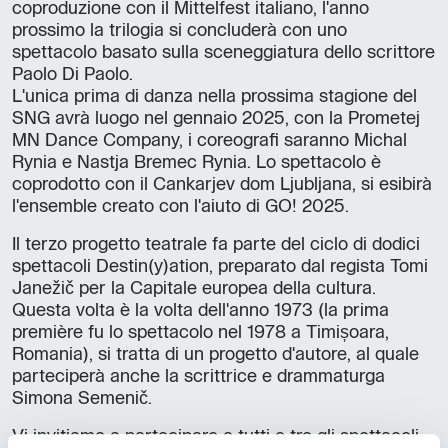
coproduzione con il Mittelfest italiano, l'anno
prossimo la trilogia si concluderà con uno
spettacolo basato sulla sceneggiatura dello scrittore
Paolo Di Paolo.
L'unica prima di danza nella prossima stagione del
SNG avrà luogo nel gennaio 2025, con la Prometej
MN Dance Company, i coreografi saranno Michal
Rynia e Nastja Bremec Rynia. Lo spettacolo è
coprodotto con il Cankarjev dom Ljubljana, si esibirà
l'ensemble creato con l'aiuto di GO! 2025.
Il terzo progetto teatrale fa parte del ciclo di dodici
spettacoli Destin(y)ation, preparato dal regista Tomi
Janežič per la Capitale europea della cultura.
Questa volta è la volta dell'anno 1973 (la prima
première fu lo spettacolo nel 1978 a Timișoara,
Romania), si tratta di un progetto d'autore, al quale
parteciperà anche la scrittrice e drammaturga
Simona Semenič.
Vi invitiamo a partecipare a tutti e tre gli spettacoli,