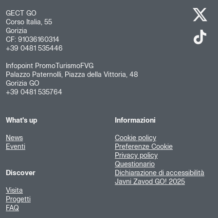
GECT GO
Corso Italia, 55
Gorizia
CF: 91036160314
+39 0481 535446
Infopoint PromoTurismoFVG
Palazzo Paternolli, Piazza della Vittoria, 48
Gorizia GO
+39 0481 535764
What's up
Informazioni
News
Cookie policy
Eventi
Preferenze Cookie
Privacy policy
Questionario
Discover
Dichiarazione di accessibilità
Javni Zavod GO! 2025
Visita
Progetti
FAQ