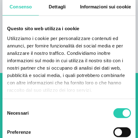
architettura e linguaggio. Le sue opere si
Consenso
Dettagli
Informazioni sui cookie
distinguono per la loro giocosa ironia, i colori vivaci
e una sottile critica dello spazio sociale. Attraverso
materiali quotidiani e forme umoristiche, crea
Questo sito web utilizza i cookie
interventi spaziali che invitano lo spettatore a
riflettere sul rapporto tra arte, spazio e società.
Utilizziamo i cookie per personalizzare contenuti ed
annunci, per fornire funzionalità dei social media e per
Vi invitiamo cordialmente alla visita!
analizzare il nostro traffico. Condividiamo inoltre
informazioni sul modo in cui utilizza il nostro sito con i
nostri partner che si occupano di analisi dei dati web,
pubblicità e social media, i quali potrebbero combinarle
con altre informazioni che ha fornito loro o che hanno
Non perderti i prossimi
raccolto dal suo utilizzo dei loro servizi.
eventi! Iscriviti alla
Selezione
newsletter di GO! 2025 per
Necessari
del
scoprire tutte le nostre
consenso
iniziative.
Preferenze