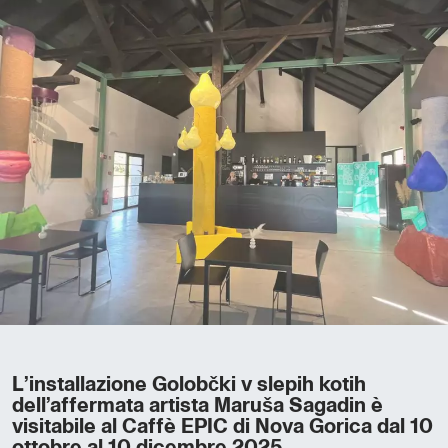
L’installazione Golobčki v slepih kotih
dell’affermata artista Maruša Sagadin è
visitabile al Caffè EPIC di Nova Gorica dal 10
ottobre al 10 dicembre 2025.