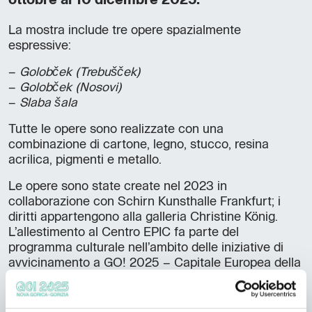
La mostra include tre opere spazialmente
espressive:
–
Golobček (Trebušček)
–
Golobček (Nosovi)
–
Slaba šala
Tutte le opere sono realizzate con una
combinazione di cartone, legno, stucco, resina
acrilica, pigmenti e metallo.
Le opere sono state create nel 2023 in
collaborazione con Schirn Kunsthalle Frankfurt; i
diritti appartengono alla galleria Christine König.
L’allestimento al Centro EPIC fa parte del
programma culturale nell’ambito delle iniziative di
avvicinamento a GO! 2025 – Capitale Europea della
Cultura.
Maruša Sagadin opera all'incrocio tra scultura,