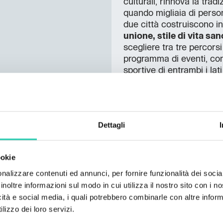
culturali, rinnova la trad
quando migliaia di person
due città costruiscono in
unione, stile di vita sa
scegliere tra tre percors
programma di eventi, con
sportive di entrambi i lat
Klagenfurt e Chemnitz, c
2025.
Programma provvisorio de
Dettagli
8:00-10:00: racco
9:00: apertura uff
saluti dei sindaci,
ookie
9:30: partenza del
nalizzare contenuti ed annunci, per fornire funzionalità dei socia
video in diretta,
inoltre informazioni sul modo in cui utilizza il nostro sito con i 
12:00–14:00: arri
icità e social media, i quali potrebbero combinarle con altre inform
sportive in Piazz
lizzo dei loro servizi.
14:00–15:00: prem