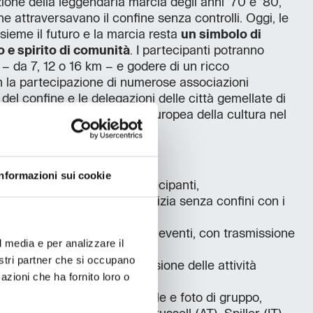
izione della leggendaria marcia degli anni ’70 e ’80,
e attraversavano il confine senza controlli. Oggi, le
sieme il futuro e la marcia resta
un simbolo di
no e spirito di comunità
. I partecipanti potranno
i – da 7, 12 o 16 km – e godere di un ricco
 la partecipazione di numerose associazioni
i del confine e le delegazioni delle città gemellate di
he sarà anche la Capitale europea della cultura nel
ll'evento:
Informazioni sui cookie
lta e registrazione dei partecipanti,
iciale della Marcia dell’Amicizia senza confini con i
la marcia e inizio degli altri eventi, con trasmissione
l media e per analizzare il
nostri partner che si occupano
vo dei partecipanti e conclusione delle attività
azioni che ha fornito loro o
a Transalpina,
iazioni, programma culturale e foto di gruppo,