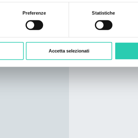
15:30–23:00:
Bor
Vanillaz (SI/HR),
Preferenze
Statistiche
Per saperne di più su ci
consultare il nostro sit
Accetta selezionati