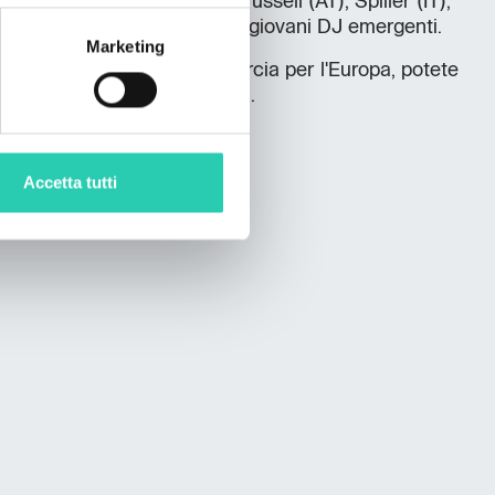
derless Party
con Klangkarussell (AT), Spiller (IT),
 Tim Urbanya (SI), Roli (SI) e giovani DJ emergenti.
Marketing
ò che sta accadendo alla Marcia per l'Europa, potete
o web ad hoc
go-borderless.eu
.
Accetta tutti