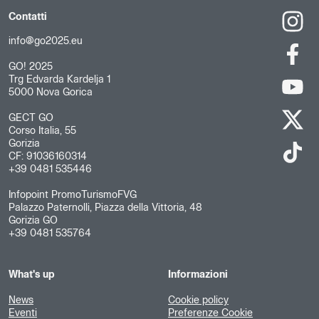
Contatti
info@go2025.eu
GO! 2025
Trg Edvarda Kardelja 1
5000 Nova Gorica
GECT GO
Corso Italia, 55
Gorizia
CF: 91036160314
+39 0481 535446
Infopoint PromoTurismoFVG
Palazzo Paternolli, Piazza della Vittoria, 48
Gorizia GO
+39 0481 535764
What's up
Informazioni
News
Cookie policy
Eventi
Preferenze Cookie