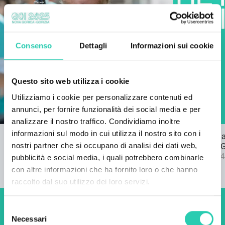
Consenso
Dettagli
Informazioni sui cookie
Questo sito web utilizza i cookie
Utilizziamo i cookie per personalizzare contenuti ed
annunci, per fornire funzionalità dei social media e per
analizzare il nostro traffico. Condividiamo inoltre
informazioni sul modo in cui utilizza il nostro sito con i
Bando per l'inno di GO! 2025
Pubblicata l
nostri partner che si occupano di analisi dei dati web,
22/03/2024
bando SPF 
04/09/2024
pubblicità e social media, i quali potrebbero combinarle
con altre informazioni che ha fornito loro o che hanno
raccolto dal suo utilizzo dei loro servizi.
Selezione
Non perderti i prossimi
Necessari
del