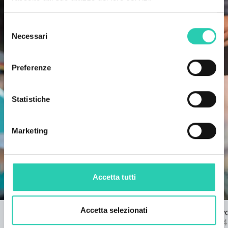
Selezione
Necessari
del
consenso
Preferenze
Statistiche
Marketing
Accetta tutti
Accetta selezionati
Bando per l'inno di GO! 2025
Apre il nuo
22/03/2024
25/04/2024