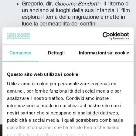
Gregorio, dir.
Giacomo Bendotti
- il ritorno di
un anziano ai luoghi della sua infanzia, il film
esplora il tema della migrazione e mette in
luce la permeabilità dei confini
Il concorso, organizzato dalla Friuli Venezia Giulia
Film Commission, fa parte della preparazione della
Regione Autonoma Friuli Venezia Giulia per la
Consenso
Dettagli
Informazioni sui cookie
Capitale Europea della Cultura 2025 Nova Gorica -
Gorizia.
In caso di pioggia, l’evento si svolgerà al Kinemax
Questo sito web utilizza i cookie
Gorizia.
Utilizziamo i cookie per personalizzare contenuti ed
annunci, per fornire funzionalità dei social media e per
analizzare il nostro traffico. Condividiamo inoltre
informazioni sul modo in cui utilizza il nostro sito con i
ALTRE NEWS
nostri partner che si occupano di analisi dei dati web,
pubblicità e social media, i quali potrebbero combinarle
con altre informazioni che ha fornito loro o che hanno
raccolto dal suo utilizzo dei loro servizi.