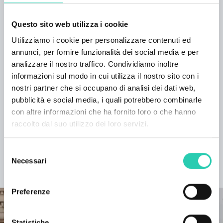
Questo sito web utilizza i cookie
Utilizziamo i cookie per personalizzare contenuti ed
***GO! 2025 ha una propria policy di pubblicazione
annunci, per fornire funzionalità dei social media e per
degli eventi, consultabile a questo
link
. Non tutte le
analizzare il nostro traffico. Condividiamo inoltre
informazioni presenti possono risultare aggiornate
informazioni sul modo in cui utilizza il nostro sito con i
e/o corrette e GO! 2025 non si assume la
nostri partner che si occupano di analisi dei dati web,
responsabilità in merito. Si consiglia di contattare
pubblicità e social media, i quali potrebbero combinarle
l’organizzatore responsabile dell’evento per verificare
con altre informazioni che ha fornito loro o che hanno
le informazioni di interesse.
raccolto dal suo utilizzo dei loro servizi.
Selezione
Necessari
del
SCOPRI IL PROGETTO
consenso
Preferenze
Statistiche