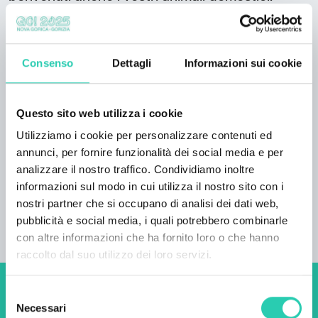
Previo accordo è possibile ordinare la gustosa
colazione. Il negozio del paese è aperto da
lunedì a sabato per un'ora la mattina, e il
Consenso
Dettagli
Informazioni sui cookie
martedì e il venerdì un'ora anche il pomeriggio.
Nel paese si trova anche Cejkotova domačija
con una ricca offerta di squisiti piatti e ottimi
Questo sito web utilizza i cookie
vini. Il casale è aperto su prenotazione.
Utilizziamo i cookie per personalizzare contenuti ed
annunci, per fornire funzionalità dei social media e per
analizzare il nostro traffico. Condividiamo inoltre
informazioni sul modo in cui utilizza il nostro sito con i
nostri partner che si occupano di analisi dei dati web,
pubblicità e social media, i quali potrebbero combinarle
con altre informazioni che ha fornito loro o che hanno
raccolto dal suo utilizzo dei loro servizi.
Selezione
Non perderti i prossimi
Necessari
del