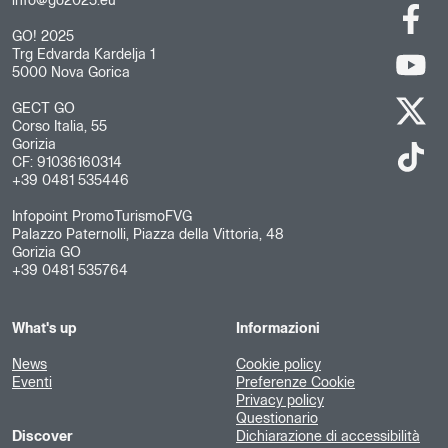
info@go2025.eu
GO! 2025
Trg Edvarda Kardelja 1
5000 Nova Gorica
GECT GO
Corso Italia, 55
Gorizia
CF: 91036160314
+39 0481 535446
Infopoint PromoTurismoFVG
Palazzo Paternolli, Piazza della Vittoria, 48
Gorizia GO
+39 0481 535764
What's up
Informazioni
News
Cookie policy
Eventi
Preferenze Cookie
Privacy policy
Questionario
Discover
Dichiarazione di accessibilità