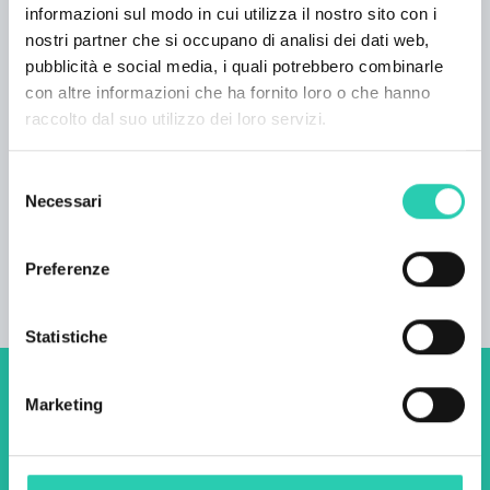
informazioni sul modo in cui utilizza il nostro sito con i
Da non perdere:
nostri partner che si occupano di analisi dei dati web,
pubblicità e social media, i quali potrebbero combinarle
prima colazione e convito previo accordo
con altre informazioni che ha fornito loro o che hanno
l'alloggio si trova ai margini di
Gora
, l'altopiano a
raccolto dal suo utilizzo dei loro servizi.
circa 700 metri di altitudine vicino a
Nanos
,
Javornik, sito di decollo per parapendio Kovk,
la
Selezione
finestra naturale di Otlica
,
Hrušica
ecc.
Necessari
del
consenso
Preferenze
Statistiche
Non perderti i prossimi
Marketing
eventi! Iscriviti alla
newsletter di GO! 2025 per