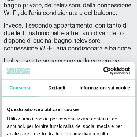
bagno privato, del televisore, della connessione
Wi-Fi, dell'aria condizionata e del balcone.
Invece, il secondo appartamento, con tanto di
due letti matrimoniali e altrettanti divani letto,
dispone di cucina, bagno, televisore,
connessione Wi-Fi, aria condizionata e balcone.
Inoltre, potete soggiornare nella camera con
due letti matrimoniali per massimo quattro
persone. La camera è dotata di frigorifero e
bagno privato.
Consenso
Dettagli
Informazioni sui cookie
La struttura offre anche una grande zona
pranzo e il bagno comuni. Gli ospiti hanno a
Questo sito web utilizza i cookie
disposizione pure la lavatrice, godersi il terrazzo
Utilizziamo i cookie per personalizzare contenuti ed
e concedersi una seduta nella sauna. Potete
annunci, per fornire funzionalità dei social media e per
lasciare la propria macchia nel garage della
analizzare il nostro traffico. Condividiamo inoltre
casa.