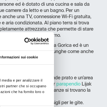
ersone ed è dotato di una cucina e sala da
ue camere da letto e un bagno. Per un
e anche una TV, connessione Wi-Fi gratuita,
e aria condizionata. Al piano terra si trova
pletamente attrezzata che permette di stare
 un grande tavolo all’esterno.
 è situato a soli 7 km da Nova Gorica ed è un
nza per escursioni brevi o lunghe come anche
Informazioni sui cookie
la natura.
to al ruscello, con un grande prato e un’area
l media e per analizzare il
i trova il sito di decollo per
parapendio
Lijak
nostri partner che si occupano
a per trekking, nelle vicinanze si trovano la
azioni che ha fornito loro o
no
e la
sorgente del Lijak
i: ospitalità, pulizia, consigli per le gite.