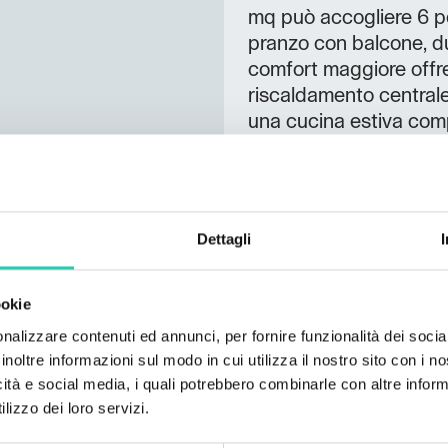
mq può accogliere 6 p
pranzo con balcone, d
comfort maggiore offr
riscaldamento centrale 
una cucina estiva com
in compagnia intorno a
Il villaggio di Ozeljan
ottimo punto di parte
Dettagli
per le passeggiate nel
Da non perdere:
ookie
ottima posizione accan
nalizzare contenuti ed annunci, per fornire funzionalità dei socia
picnic nelle vicinanze s
inoltre informazioni sul modo in cui utilizza il nostro sito con i 
ottimo punto di partenz
icità e social media, i quali potrebbero combinarle con altre inform
finestra naturale
Skoz
lizzo dei loro servizi.
L’impressione degli ospit