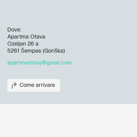
Dove:
Apartma Otava
Ozeljan 26 a
5261 Šempas (Goriška)
apartmaotava@gmail.com
Come arrivare
Non perderti i prossimi eventi