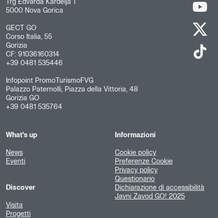
Trg Edvarda Kardelja 1
5000 Nova Gorica
GECT GO
Corso Italia, 55
Gorizia
CF: 91036160314
+39 0481 535446
Infopoint PromoTurismoFVG
Palazzo Paternolli, Piazza della Vittoria, 48
Gorizia GO
+39 0481 535764
What's up
Informazioni
News
Cookie policy
Eventi
Preferenze Cookie
Privacy policy
Questionario
Discover
Dichiarazione di accessibilità
Javni Zavod GO! 2025
Visita
Progetti