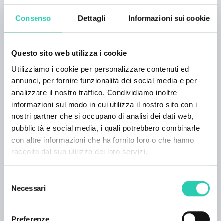
macchina per il caffè, bollitore e tostapane. Nel
bagno c'è una lavatrice e nell'appartamento
Consenso
Dettagli
Informazioni sui cookie
Maruša una lavastoviglie. In entrambi gli
appartamenti è installato un dispositivo di
purificazione dell'aria antivirale e antibatterico
Questo sito web utilizza i cookie
che utilizza un processo di ossidazione
Utilizziamo i cookie per personalizzare contenuti ed
elettrochimica. Gli ospiti possono condividere
annunci, per fornire funzionalità dei social media e per
un giardino con mobili da giardino e un
analizzare il nostro traffico. Condividiamo inoltre
barbecue elettrico e godere dell'ombra di due
informazioni sul modo in cui utilizza il nostro sito con i
antichi e magnifici platani, circondati da arbusti
nostri partner che si occupano di analisi dei dati web,
fioriti. L'alloggio dispone di un posto auto.
pubblicità e social media, i quali potrebbero combinarle
Dall'altra parte del giardino, nello stesso
con altre informazioni che ha fornito loro o che hanno
edificio, c'è un ristorante in giardino dove gli
raccolto dal suo utilizzo dei loro servizi.
ospiti possono offrire caffè, cibo e bevande.
Nelle vicinanze dell'alloggio gli ospiti possono
Selezione
trovare sia ristoranti che negozi e una
Necessari
del
panetteria. A 150 m dalla casa si trova
consenso
Mercator, un negozio di alimenti e bevande.
Preferenze