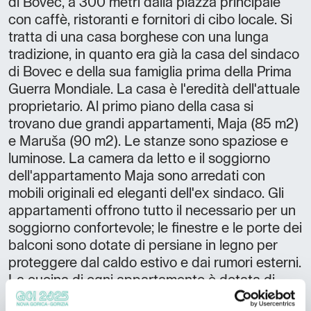
di Bovec, a 300 metri dalla piazza principale
con caffè, ristoranti e fornitori di cibo locale. Si
tratta di una casa borghese con una lunga
tradizione, in quanto era già la casa del sindaco
di Bovec e della sua famiglia prima della Prima
Guerra Mondiale. La casa è l'eredità dell'attuale
proprietario. Al primo piano della casa si
trovano due grandi appartamenti, Maja (85 m2)
e Maruša (90 m2). Le stanze sono spaziose e
luminose. La camera da letto e il soggiorno
dell'appartamento Maja sono arredati con
mobili originali ed eleganti dell'ex sindaco. Gli
appartamenti offrono tutto il necessario per un
soggiorno confortevole; le finestre e le porte dei
balconi sono dotate di persiane in legno per
proteggere dal caldo estivo e dai rumori esterni.
La cucina di ogni appartamento è dotata di
frigorifero, fornelli con forno, microonde,