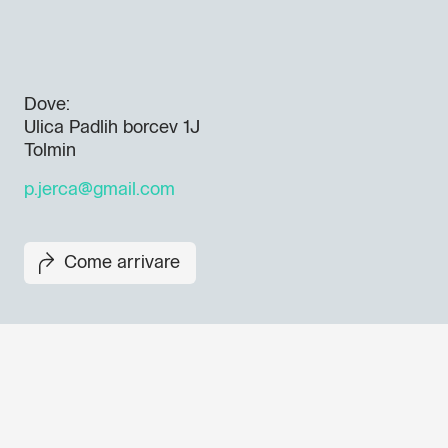
Dove:
Ulica Padlih borcev 1J
Tolmin
p.jerca@gmail.com
Come arrivare
Non perderti i prossimi eventi
Iscriviti alla newsletter di GO