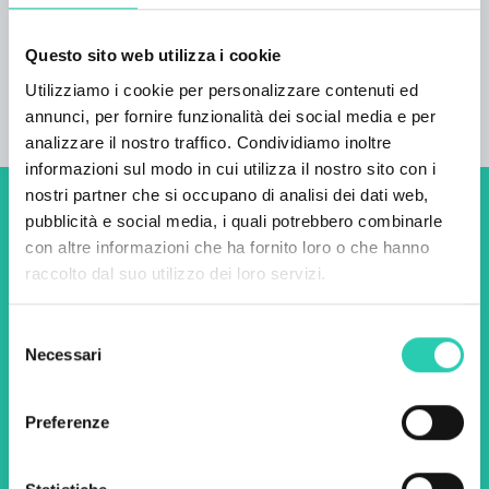
all'invecchiamento del vino, dove i visitatori
possono vivere appieno lo spirito della terra e la
Questo sito web utilizza i cookie
sua ricca storia.
Utilizziamo i cookie per personalizzare contenuti ed
annunci, per fornire funzionalità dei social media e per
analizzare il nostro traffico. Condividiamo inoltre
informazioni sul modo in cui utilizza il nostro sito con i
nostri partner che si occupano di analisi dei dati web,
Non perderti i prossimi
pubblicità e social media, i quali potrebbero combinarle
con altre informazioni che ha fornito loro o che hanno
eventi! Iscriviti alla
raccolto dal suo utilizzo dei loro servizi.
newsletter di GO! 2025 per
scoprire tutte le nostre
Selezione
Necessari
del
iniziative.
consenso
Preferenze
Nome *
Cognome *