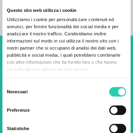
Unità abitative
Questo sito web utilizza i cookie
1
Utilizziamo i cookie per personalizzare contenuti ed
annunci, per fornire funzionalità dei social media e per
analizzare il nostro traffico. Condividiamo inoltre
informazioni sul modo in cui utilizza il nostro sito con i
nostri partner che si occupano di analisi dei dati web,
Non perderti i prossimi
pubblicità e social media, i quali potrebbero combinarle
eventi! Iscriviti alla
con altre informazioni che ha fornito loro o che hanno
raccolto dal suo utilizzo dei loro servizi.
newsletter di GO! 2025 per
scoprire tutte le nostre
Selezione
iniziative.
Necessari
del
consenso
Preferenze
Nome *
Cognome *
Statistiche