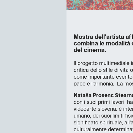
Mostra dell'artista af
combina le modalità e
del cinema.
Il progetto multimediale i
critica dello stile di vita
come importante evento c
pace e l'armonia. La mo
Nataša Prosenc Stear
con i suoi primi lavori, 
videoarte slovena: è inte
umano, dei suoi limiti fis
significato spirituale, al
culturalmente determinat