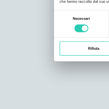
che hanno raccolto dal suo uti
Selezione
Necessari
del
consenso
Rifiuta