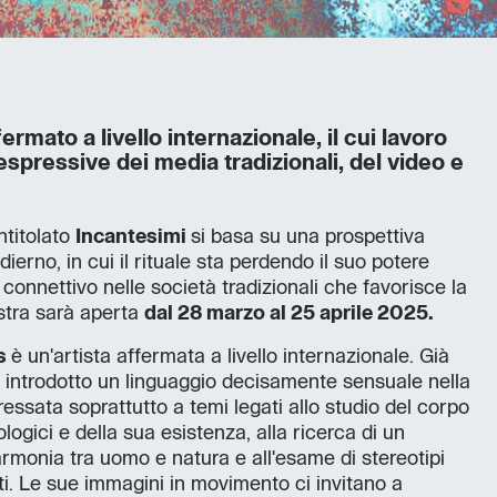
fermato a livello internazionale, il cui lavoro
spressive dei media tradizionali, del video e
ntitolato
Incantesimi
si basa su una prospettiva
 odierno, in cui il rituale sta perdendo il suo potere
onnettivo nelle società tradizionali che favorisce la
stra sarà aperta
dal 28 marzo al 25 aprile 2025.
ns
è un'artista affermata a livello internazionale. Già
ha introdotto un linguaggio decisamente sensuale nella
ressata soprattutto a temi legati allo studio del corpo
iologici e della sua esistenza, alla ricerca di un
l'armonia tra uomo e natura e all'esame di stereotipi
i. Le sue immagini in movimento ci invitano a