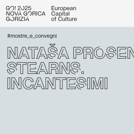
#mostre_e_convegni
Nataša Prose
Stearns:
Incantesimi