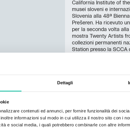
California Institute of t
musei sloveni e internazi
Slovenia alla 48ª Biennal
Prešeren. Ha ricevuto una
per la seconda volta all
mostra Twenty Artists fr
collezioni permanenti nazi
Station presso la SCCA d
Informazioni s
Dettagli
Lingua dell'evento: SL
Sottotitoli: EN, SL
ookie
nalizzare contenuti ed annunci, per fornire funzionalità dei socia
Contatti
inoltre informazioni sul modo in cui utilizza il nostro sito con i 
icità e social media, i quali potrebbero combinarle con altre inform