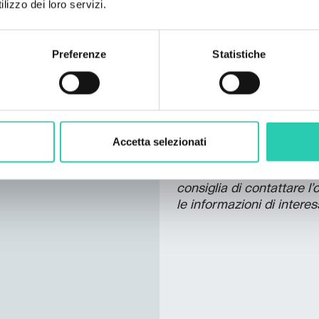
Email organizzatore
lizzo dei loro servizi.
info@galerijagong.si
Telefono dell'organizzato
Preferenze
Statistiche
031707717
***GO! 2025 ha una propri
Accetta selezionati
a questo
link
. Non tutte 
e/o corrette e GO! 2025 
consiglia di contattare l
le informazioni di interes