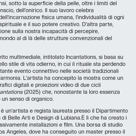
i, sotto la superficie della pelle, oltre i limiti del
nscio, dell'onirico. Il suo lavoro celebra
ell'incarnazione fisica umana, l'individualità di ogni
pirituale e il suo potere creativo. D'altra parte,
ione sulla nostra incapacità di percepire,
ondo al di là delle strutture convenzionali del
tto multimediale, intitolato Incantations, si basa su
lo stile di vita odierno, in cui il rituale sta perdendo
ante evento connettivo nelle società tradizionali
l'armonia. L'artista ha concepito la mostra come un
afici digitali e proiezioni video di due cicli
cantations
(2025) che, nonostante la loro essenza
 un senso di organico.
 un'artista e regista laureata presso il Dipartimento
di Belle Arti e Design di Lubiana.È lì che ha creato i
ssivamente installazioni e film. Una borsa di studio
 Los Angeles, dove ha conseguito un master presso il