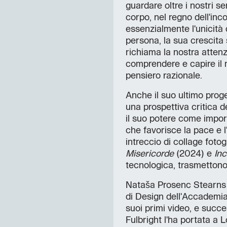
guardare oltre i nostri sens
corpo, nel regno dell'inco
essenzialmente l'unicità d
persona, la sua crescita s
richiama la nostra attenz
comprendere e capire il m
pensiero razionale.
Anche il suo ultimo proge
una prospettiva critica del
il suo potere come import
che favorisce la pace e 
intreccio di collage fotogr
Misericorde
(2024) e
In
tecnologica, trasmettono
Nataša Prosenc Stearns è
di Design dell'Accademia 
suoi primi video, e succe
Fulbright l'ha portata a