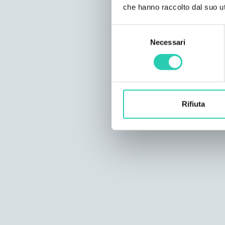
che hanno raccolto dal suo uti
Selezione
Necessari
del
consenso
Rifiuta