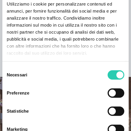
degli eventi, consultabile a questo
link
. Non tutte le
Utilizziamo i cookie per personalizzare contenuti ed
informazioni presenti possono risultare aggiornate
annunci, per fornire funzionalità dei social media e per
e/o corrette e GO! 2025 non si assume la
analizzare il nostro traffico. Condividiamo inoltre
responsabilità in merito. Si consiglia di contattare
informazioni sul modo in cui utilizza il nostro sito con i
l’organizzatore responsabile dell’evento per verificare
nostri partner che si occupano di analisi dei dati web,
le informazioni di interesse.
pubblicità e social media, i quali potrebbero combinarle
con altre informazioni che ha fornito loro o che hanno
raccolto dal suo utilizzo dei loro servizi.
SCOPRI IL PROGETTO
Selezione
Necessari
del
consenso
Preferenze
Statistiche
Marketing