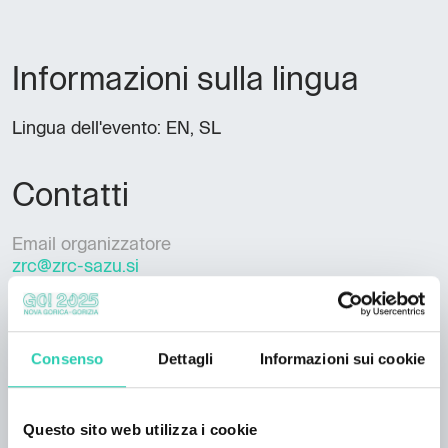
Informazioni sulla lingua
Lingua dell'evento: EN, SL
Contatti
Email organizzatore
zrc@zrc-sazu.si
Telefono dell'organizzatore
+386 1 470 65 55
Consenso
Dettagli
Informazioni sui cookie
Questo sito web utilizza i cookie
***GO! 2025 ha una propria policy di pubblicazione