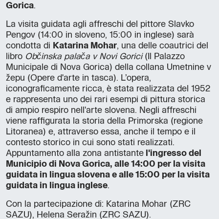
Gorica
.
La visita guidata agli affreschi del pittore Slavko
Pengov (14:00 in sloveno, 15:00 in inglese) sarà
condotta di
Katarina Mohar
, una delle coautrici del
libro
Občinska palača v Novi Gorici
(Il Palazzo
Municipale di Nova Gorica) della collana Umetnine v
žepu (Opere d'arte in tasca). L’opera,
iconograficamente ricca, è stata realizzata del 1952
e rappresenta uno dei rari esempi di pittura storica
di ampio respiro nell'arte slovena. Negli affreschi
viene raffigurata la storia della Primorska (regione
Litoranea) e, attraverso essa, anche il tempo e il
contesto storico in cui sono stati realizzati.
Appuntamento alla zona antistante
l'ingresso del
Municipio di Nova Gorica, alle 14:00 per la visita
guidata in lingua slovena e alle 15:00 per la visita
guidata in lingua inglese
.
Con la partecipazione di: Katarina Mohar (ZRC
SAZU), Helena Seražin (ZRC SAZU).