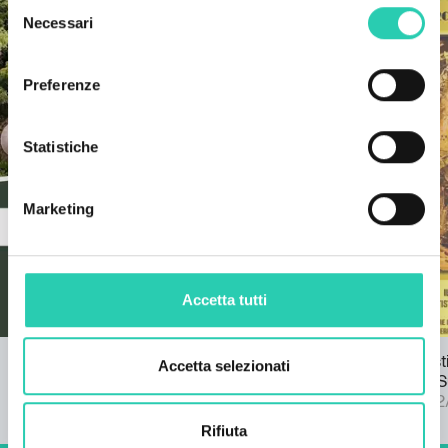
Selezione
Necessari
del
consenso
Preferenze
Statistiche
Marketing
Accetta tutti
Il parco per famiglie - Terra degli spiriti
Mostra artis
Accetta selezionati
selvaggi
agli antichi 
Fino al 30/09/2028
Fino al 31/1
Rifiuta