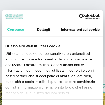
***GO! 2025 ha una propria policy di pubblicazione
degli eventi, consultabile a questo
link
. Non tutte le
informazioni presenti possono risultare aggiornate
Consenso
Dettagli
Informazioni sui cookie
e/o corrette e GO! 2025 non si assume la
responsabilità in merito. Si consiglia di contattare
l’organizzatore responsabile dell’evento per verificare
Questo sito web utilizza i cookie
le informazioni di interesse.
Utilizziamo i cookie per personalizzare contenuti ed
annunci, per fornire funzionalità dei social media e per
analizzare il nostro traffico. Condividiamo inoltre
informazioni sul modo in cui utilizza il nostro sito con i
EVENTI CORRELATI
nostri partner che si occupano di analisi dei dati web,
pubblicità e social media, i quali potrebbero combinarle
con altre informazioni che ha fornito loro o che hanno
raccolto dal suo utilizzo dei loro servizi.