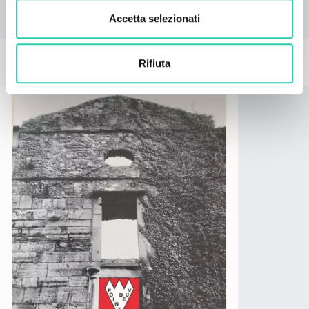
d’arte del mese.
Accetta selezionati
EVENTI CORRELATI
Rifiuta