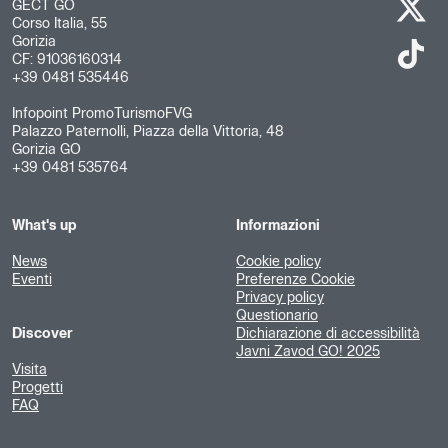
GECT GO
Corso Italia, 55
Gorizia
CF: 91036160314
+39 0481 535446
Infopoint PromoTurismoFVG
Palazzo Paternolli, Piazza della Vittoria, 48
Gorizia GO
+39 0481 535764
What's up
Informazioni
News
Cookie policy
Eventi
Preferenze Cookie
Privacy policy
Questionario
Discover
Dichiarazione di accessibilità
Javni Zavod GO! 2025
Visita
Progetti
FAQ