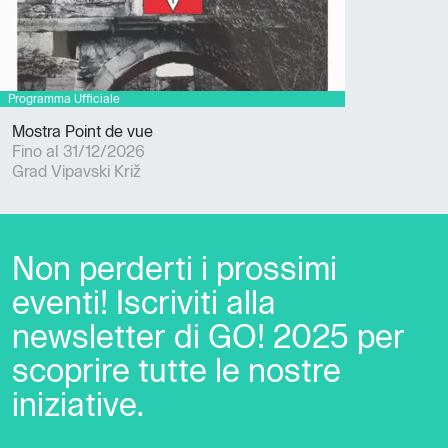
Mostra Point de vue
Fino al 31/12/2026
Grad Vipavski Križ
Non perderti i prossimi
eventi! Iscriviti alla
newsletter di GO! 2025 per
scoprire tutte le nostre
iniziative.