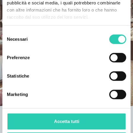
pubblicità e social media, i quali potrebbero combinarle
con altre informazioni che ha fornito loro o che hanno
raccolto dal suo utilizzo dei loro servizi.
Selezione
Necessari
del
consenso
Preferenze
Statistiche
Marketing
EPISKOP
Serie di tavole rotonde, conferenze, presentazioni di
Accetta tutti
libri e film a tema umanistico, una pubblicazione di
accompagnamento in quattro lingue e un’opera