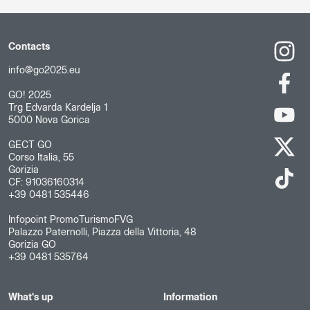
Contacts
info@go2025.eu
GO! 2025
Trg Edvarda Kardelja 1
5000 Nova Gorica
GECT GO
Corso Italia, 55
Gorizia
CF: 91036160314
+39 0481 535446
Infopoint PromoTurismoFVG
Palazzo Paternolli, Piazza della Vittoria, 48
Gorizia GO
+39 0481 535764
What's up
Information