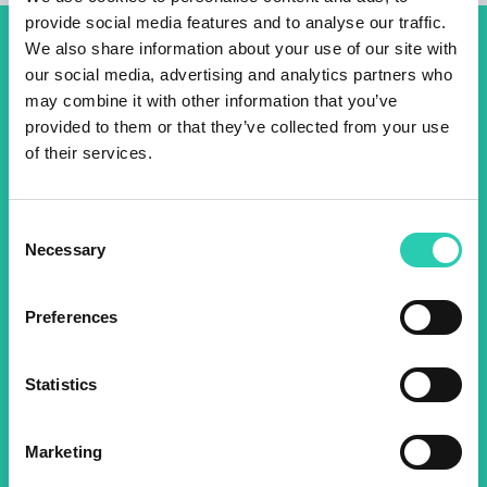
provide social media features and to analyse our traffic.
We also share information about your use of our site with
Don't miss out our upcoming
our social media, advertising and analytics partners who
events! Sign up for the GO!
may combine it with other information that you’ve
provided to them or that they’ve collected from your use
2025 newsletter to find out
of their services.
about all our initiatives.
Consent
Necessary
Name *
Surname *
Selection
Preferences
Email *
Statistics
By using this form I agree to the storage and
management of data on this website.
Privacy
policy
Marketing