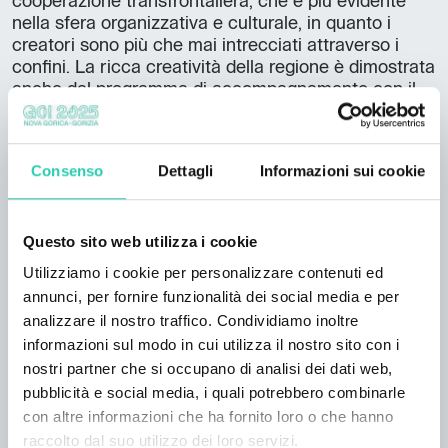
cooperazione transfrontaliera, che è più evidente
nella sfera organizzativa e culturale, in quanto i
creatori sono più che mai intrecciati attraverso i
confini. La ricca creatività della regione è dimostrata
anche dal programma di accompagnamento con il
marchio speciale GO! 2025 and friends, che spazia
dai concerti di star della musica internazionale sulla
mappa italiana alla cultura amatoriale in Slovenia. Il
Consenso
Dettagli
Informazioni sui cookie
programma GO! 2025 & Friends sarà presentato
insieme al programma ufficiale e alle altre attività di
accompagnamento in una conferenza stampa che si
Questo sito web utilizza i cookie
terrà martedì 10 dicembre a Gorizia, insieme al
GECT GO (Gruppo Europeo di Cooperazione
Utilizziamo i cookie per personalizzare contenuti ed
Territoriale), al Comune di Gorizia e alla Provincia
annunci, per fornire funzionalità dei social media e per
del Friuli Venezia Giulia. Presenteremo il programma
analizzare il nostro traffico. Condividiamo inoltre
anche a Roma, poco prima dell'apertura della CEC.
informazioni sul modo in cui utilizza il nostro sito con i
nostri partner che si occupano di analisi dei dati web,
pubblicità e social media, i quali potrebbero combinarle
con altre informazioni che ha fornito loro o che hanno
raccolto dal suo utilizzo dei loro servizi.