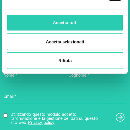
Non perderti i prossimi
Accetta tutti
eventi! Iscriviti alla
newsletter di GO! 2025 per
Accetta selezionati
scoprire tutte le nostre
iniziative.
Rifiuta
Nome *
Cognome *
Email *
Utilizzando questo modulo accetto
l'archiviazione e la gestione dei dati su questo
sito web.
Privacy policy