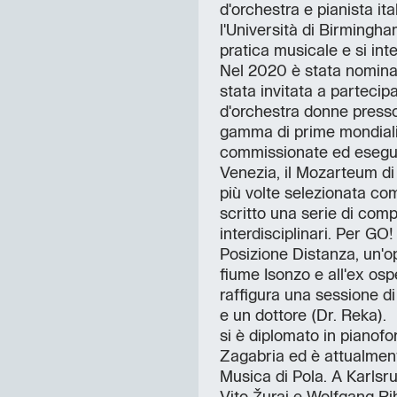
d'orchestra e pianista it
l'Università di Birmingha
pratica musicale e si inte
Nel 2020 è stata nominat
stata invitata a parteci
d'orchestra donne presso 
gamma di prime mondiali 
commissionate ed eseguit
Venezia, il Mozarteum di 
più volte selezionata co
scritto una serie di comp
interdisciplinari. Per G
Posizione Distanza, un'ope
fiume Isonzo e all'ex osp
raffigura una sessione d
e un dottore (Dr. Reka).
si è diplomato in pianof
Zagabria ed è attualment
Musica di Pola. A Karlsr