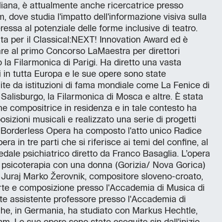
aliana, è attualmente anche ricercatrice presso
m, dove studia l'impatto dell'informazione visiva sulla
ressa al potenziale delle forme inclusive di teatro.
a per il Classical:NEXT! Innovation Award ed è
pare al primo Concorso LaMaestra per direttori
la Filarmonica di Parigi. Ha diretto una vasta
in tutta Europa e le sue opere sono state
e da istituzioni di fama mondiale come La Fenice di
Salisburgo, la Filarmonica di Mosca e altre. È stata
me compositrice in residenza e in tale contesto ha
osizioni musicali e realizzato una serie di progetti
O! Borderless Opera ha composto l'atto unico Radice
ra in tre parti che si riferisce ai temi del confine, al
edale psichiatrico diretto da Franco Basaglia. L’opera
i psicoterapia con una donna (Gorizia/ Nova Gorica)
 Juraj Marko Žerovnik, compositore sloveno-croato,
orte e composizione presso l'Accademia di Musica di
e assistente professore presso l'Accademia di
uhe, in Germania, ha studiato con Markus Hechtle,