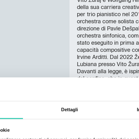
Vito Žuraj e Wolfgang Rih
della sua carriera creat
per trio pianistico nel 2
orchestra come solista c
direzione di Pavle Dešpalj
orchestra sinfonica, com
stato eseguito in prima a
capacità compositive con
Irvine Arditti. Dal 2022 
Lubiana presso Vito Žura
Davanti alla legge, è isp
del confine, che in quest
Legge". Igor Pison ha con
operistico e ha fornito il
a Sara Caneva. Ad acco
Orchestra, una compagine 
Dettagli
alla collaborazione del P
Bratuž, il Centro sloven
l’associazione Glasbeno
ookie
questa occasione, l’orche