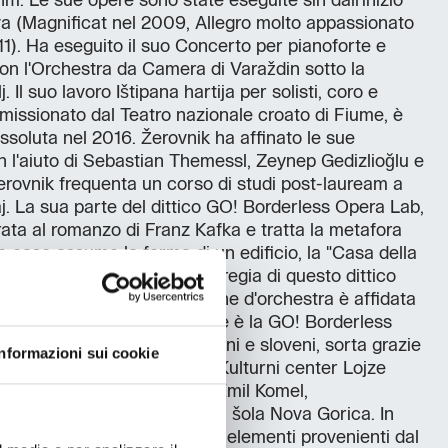
m. Le sue opere sono state eseguite sin dall'inizio
iva (Magnificat nel 2009, Allegro molto appassionato
011). Ha eseguito il suo Concerto per pianoforte e
on l'Orchestra da Camera di Varaždin sotto la
. Il suo lavoro Ištipana hartija per solisti, coro e
missionato dal Teatro nazionale croato di Fiume, è
ssoluta nel 2016. Žerovnik ha affinato le sue
 l'aiuto di Sebastian Themessl, Zeynep Gedizlioğlu e
Žerovnik frequenta un corso di studi post-lauream a
j. La sua parte del dittico GO! Borderless Opera Lab,
irata al romanzo di Franz Kafka e tratta la metafora
o caso assume la forma di un edificio, la "Casa della
tribuito all'ideazione della regia di questo dittico
 supporto creativo; la direzione d'orchestra è affidata
mpagnare entrambe le opere è la GO! Borderless
che unisce musicisti italiani e sloveni, sorta grazie
Informazioni sui cookie
iccolo Opera Festival con il Kulturni center Lojze
o per l’educazione musicale Emil Komel,
 društvo NOVA e la Glasbena šola Nova Gorica. In
stra si arricchisce di alcuni elementi provenienti dal