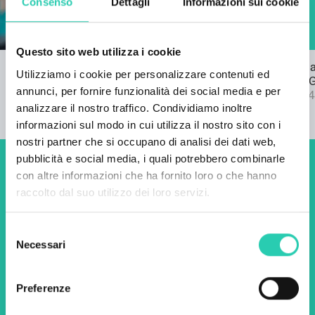
Consenso
Dettagli
Informazioni sui cookie
Questo sito web utilizza i cookie
Bando per l'inno di GO! 2025
Pubblicata l
Utilizziamo i cookie per personalizzare contenuti ed
22/03/2024
bando SPF 
annunci, per fornire funzionalità dei social media e per
04/09/2024
analizzare il nostro traffico. Condividiamo inoltre
informazioni sul modo in cui utilizza il nostro sito con i
nostri partner che si occupano di analisi dei dati web,
pubblicità e social media, i quali potrebbero combinarle
Non perderti i prossimi
con altre informazioni che ha fornito loro o che hanno
raccolto dal suo utilizzo dei loro servizi.
eventi! Iscriviti alla
newsletter di GO! 2025 per
Selezione
Necessari
scoprire tutte le nostre
del
consenso
iniziative.
Preferenze