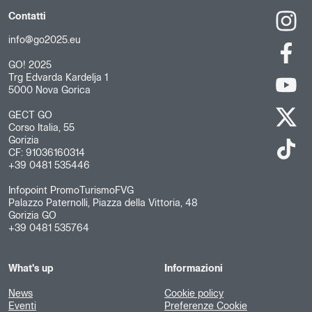
Contatti
info@go2025.eu
GO! 2025
Trg Edvarda Kardelja 1
5000 Nova Gorica
GECT GO
Corso Italia, 55
Gorizia
CF: 91036160314
+39 0481 535446
Infopoint PromoTurismoFVG
Palazzo Paternolli, Piazza della Vittoria, 48
Gorizia GO
+39 0481 535764
What's up
Informazioni
News
Cookie policy
Eventi
Preferenze Cookie