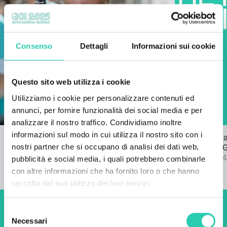
Consenso
Dettagli
Informazioni sui cookie
Questo sito web utilizza i cookie
Utilizziamo i cookie per personalizzare contenuti ed
annunci, per fornire funzionalità dei social media e per
analizzare il nostro traffico. Condividiamo inoltre
informazioni sul modo in cui utilizza il nostro sito con i
Bando per l'inno di GO! 2025
Pubblicata l
nostri partner che si occupano di analisi dei dati web,
22/03/2024
bando SPF 
04/09/2024
pubblicità e social media, i quali potrebbero combinarle
con altre informazioni che ha fornito loro o che hanno
raccolto dal suo utilizzo dei loro servizi.
Selezione
Non perderti i prossimi
Necessari
del