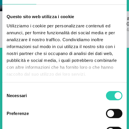
Questo sito web utilizza i cookie
Bando per l'inno di GO! 2025
Pubblicata l
22/03/2024
bando SPF 
Utilizziamo i cookie per personalizzare contenuti ed
04/09/2024
annunci, per fornire funzionalità dei social media e per
analizzare il nostro traffico. Condividiamo inoltre
informazioni sul modo in cui utilizza il nostro sito con i
nostri partner che si occupano di analisi dei dati web,
pubblicità e social media, i quali potrebbero combinarle
Non perderti i prossimi
con altre informazioni che ha fornito loro o che hanno
eventi! Iscriviti alla
raccolto dal suo utilizzo dei loro servizi.
newsletter di GO! 2025 per
Selezione
scoprire tutte le nostre
Necessari
del
iniziative.
consenso
Preferenze
Nome *
Cognome *