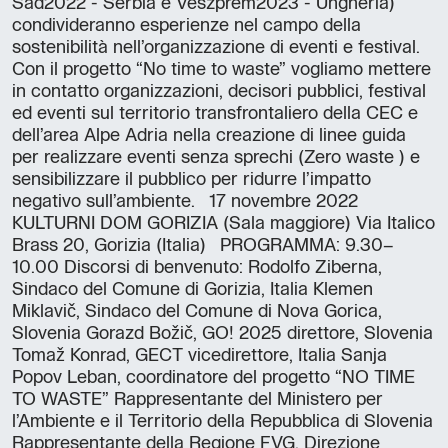
Sad2022 - Serbia e Veszprem2023 - Ungheria)
condivideranno esperienze nel campo della
sostenibilità nell’organizzazione di eventi e festival.
Con il progetto “No time to waste” vogliamo mettere
in contatto organizzazioni, decisori pubblici, festival
ed eventi sul territorio transfrontaliero della CEC e
dell’area Alpe Adria nella creazione di linee guida
per realizzare eventi senza sprechi (Zero waste ) e
sensibilizzare il pubblico per ridurre l’impatto
negativo sull’ambiente. 17 novembre 2022
KULTURNI DOM GORIZIA (Sala maggiore) Via Italico
Brass 20, Gorizia (Italia) PROGRAMMA: 9.30–
10.00 Discorsi di benvenuto: Rodolfo Ziberna,
Sindaco del Comune di Gorizia, Italia Klemen
Miklavič, Sindaco del Comune di Nova Gorica,
Slovenia Gorazd Božič, GO! 2025 direttore, Slovenia
Tomaž Konrad, GECT vicedirettore, Italia Sanja
Popov Leban, coordinatore del progetto “NO TIME
TO WASTE” Rappresentante del Ministero per
l’Ambiente e il Territorio della Repubblica di Slovenia
Rappresentante della Regione FVG, Direzione