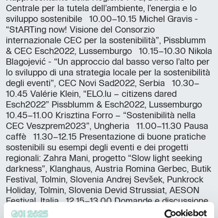
Centrale per la tutela dell’ambiente, l’energia e lo
sviluppo sostenibile 10.00–10.15 Michel Gravis -
“StARTing now! Visione del Consorzio
internazionale CEC per la sostenibilità”, Pissblumm
& CEC Esch2022, Lussemburgo 10.15–10.30 Nikola
Blagojević - “Un approccio dal basso verso l’alto per
lo sviluppo di una strategia locale per la sostenibilità
degli eventi”, CEC Novi Sad2022, Serbia 10.30–
10.45 Valérie Klein, “ELO.lu – citizens dared
Esch2022” Pissblumm & Esch2022, Lussemburgo
10.45–11.00 Krisztina Forro – “Sostenibilità nella
CEC Veszprem2023”, Ungheria 11.00–11.30 Pausa
caffè 11.30–12.15 Presentazione di buone pratiche
sostenibili su esempi degli eventi e dei progetti
regionali: Zahra Mani, progetto “Slow light seeking
darkness”, Klanghaus, Austria Romina Gerbec, Butik
Festival, Tolmin, Slovenia Andrej Sevšek, Punkrock
Holiday, Tolmin, Slovenia Devid Strussiat, AESON
Festival, Italia 12.15–13.00 Domande e discussione
13.00–14.00 Pausa rinfresco e socializzazione