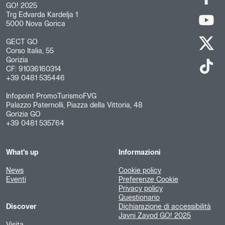
GO! 2025
Trg Edvarda Kardelja 1
5000 Nova Gorica
GECT GO
Corso Italia, 55
Gorizia
CF: 91036160314
+39 0481 535446
Infopoint PromoTurismoFVG
Palazzo Paternolli, Piazza della Vittoria, 48
Gorizia GO
+39 0481 535764
What's up
Informazioni
News
Cookie policy
Eventi
Preferenze Cookie
Privacy policy
Questionario
Discover
Dichiarazione di accessibilità
Javni Zavod GO! 2025
Visita