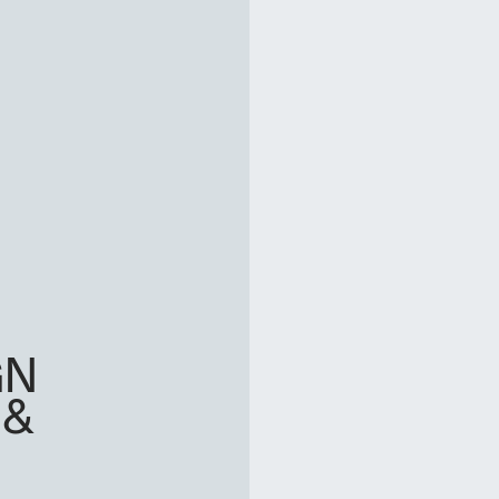
GN
 &