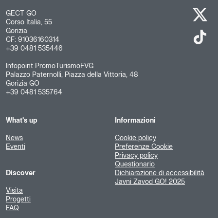
GECT GO
Corso Italia, 55
Gorizia
CF: 91036160314
+39 0481 535446
Infopoint PromoTurismoFVG
Palazzo Paternolli, Piazza della Vittoria, 48
Gorizia GO
+39 0481 535764
What's up
Informazioni
News
Cookie policy
Eventi
Preferenze Cookie
Privacy policy
Questionario
Discover
Dichiarazione di accessibilità
Javni Zavod GO! 2025
Visita
Progetti
FAQ