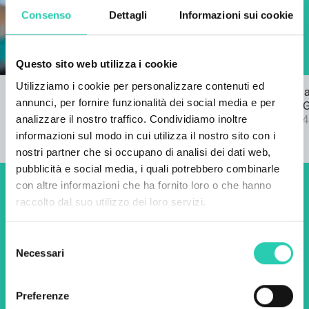
Consenso
Dettagli
Informazioni sui cookie
Questo sito web utilizza i cookie
Utilizziamo i cookie per personalizzare contenuti ed
Bando per l'inno di GO! 2025
Pubblicata l
annunci, per fornire funzionalità dei social media e per
22/03/2024
bando SPF 
analizzare il nostro traffico. Condividiamo inoltre
04/09/2024
informazioni sul modo in cui utilizza il nostro sito con i
nostri partner che si occupano di analisi dei dati web,
pubblicità e social media, i quali potrebbero combinarle
con altre informazioni che ha fornito loro o che hanno
Non perderti i prossimi
raccolto dal suo utilizzo dei loro servizi.
eventi! Iscriviti alla
Selezione
newsletter di GO! 2025 per
Necessari
del
scoprire tutte le nostre
consenso
iniziative.
Preferenze