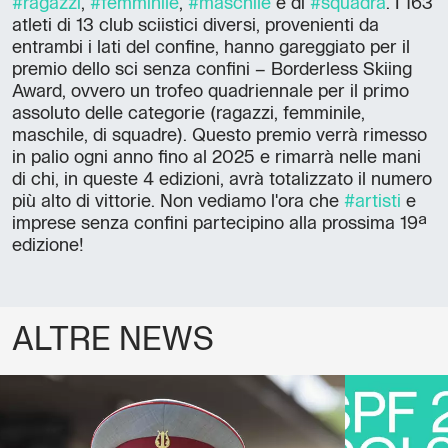
#ragazzi
,
#femminile
,
#maschile
e di
#squadra
. I 163
atleti di 13 club sciistici diversi, provenienti da
entrambi i lati del confine, hanno gareggiato per il
premio dello sci senza confini – Borderless Skiing
Award, ovvero un trofeo quadriennale per il primo
assoluto delle categorie (ragazzi, femminile,
maschile, di squadre). Questo premio verrà rimesso
in palio ogni anno fino al 2025 e rimarrà nelle mani
di chi, in queste 4 edizioni, avrà totalizzato il numero
più alto di vittorie. Non vediamo l'ora che
#artisti
e
imprese senza confini partecipino alla prossima 19ª
edizione!
ALTRE NEWS