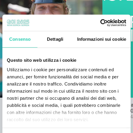
Consenso
Dettagli
Informazioni sui cookie
Questo sito web utilizza i cookie
Utilizziamo i cookie per personalizzare contenuti ed
annunci, per fornire funzionalità dei social media e per
analizzare il nostro traffico. Condividiamo inoltre
informazioni sul modo in cui utilizza il nostro sito con i
nostri partner che si occupano di analisi dei dati web,
pubblicità e social media, i quali potrebbero combinarle
Bando per l'inno di GO! 2025
Pubblicata l
22/03/2024
bando SPF 
con altre informazioni che ha fornito loro o che hanno
04/09/2024
raccolto dal suo utilizzo dei loro servizi.