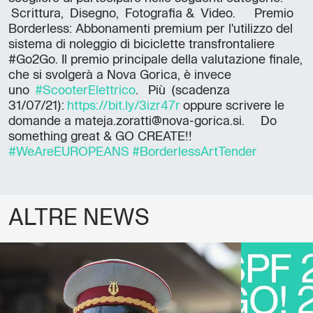
Scrittura, Disegno, Fotografia & Video. Premio
Borderless: Abbonamenti premium per l'utilizzo del
sistema di noleggio di biciclette transfrontaliere
#Go2Go. Il premio principale della valutazione finale,
che si svolgerà a Nova Gorica, è invece
uno
#ScooterElettrico
. Più ️(scadenza
31/07/21):
https://bit.ly/3izr47r
oppure scrivere le
domande a mateja.zoratti@nova-gorica.si. Do
something great & GO CREATE!!
#WeAreEUROPEANS
#BorderlessArtTender
ALTRE NEWS