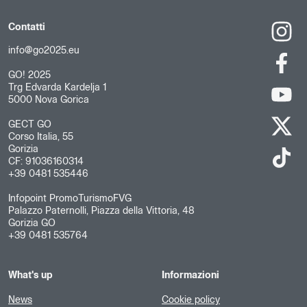
Contatti
info@go2025.eu
GO! 2025
Trg Edvarda Kardelja 1
5000 Nova Gorica
GECT GO
Corso Italia, 55
Gorizia
CF: 91036160314
+39 0481 535446
Infopoint PromoTurismoFVG
Palazzo Paternolli, Piazza della Vittoria, 48
Gorizia GO
+39 0481 535764
What's up
Informazioni
News
Cookie policy