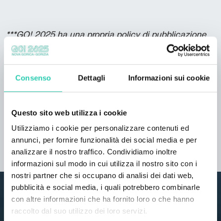
***GO! 2025 ha una propria policy di pubblicazione
degli eventi, consultabile a questo
link
. Non tutte le
informazioni presenti possono risultare aggiornate
e/o corrette e GO! 2025 non si assume la
Consenso
Dettagli
Informazioni sui cookie
responsabilità in merito. Si consiglia di contattare
l’organizzatore responsabile dell’evento per verificare
le informazioni di interesse.
Questo sito web utilizza i cookie
Utilizziamo i cookie per personalizzare contenuti ed
annunci, per fornire funzionalità dei social media e per
SCOPRI IL PROGETTO
analizzare il nostro traffico. Condividiamo inoltre
informazioni sul modo in cui utilizza il nostro sito con i
nostri partner che si occupano di analisi dei dati web,
pubblicità e social media, i quali potrebbero combinarle
con altre informazioni che ha fornito loro o che hanno
raccolto dal suo utilizzo dei loro servizi.