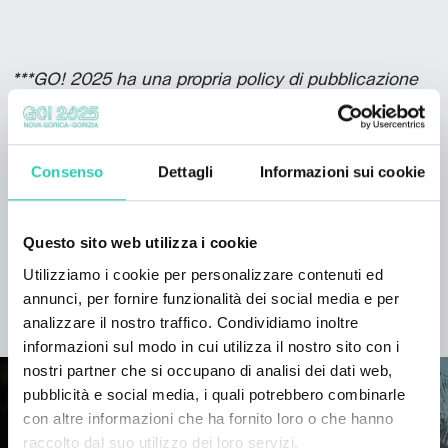
***GO! 2025 ha una propria policy di pubblicazione
degli eventi, consultabile a questo
link
. Non tutte le
informazioni presenti possono risultare aggiornate
e/o corrette e GO! 2025 non si assume la
responsabilità in merito. Si consiglia di contattare
Consenso
Dettagli
Informazioni sui cookie
l’organizzatore responsabile dell’evento per verificare
le informazioni di interesse.
Questo sito web utilizza i cookie
Utilizziamo i cookie per personalizzare contenuti ed
annunci, per fornire funzionalità dei social media e per
SCOPRI IL PROGETTO
analizzare il nostro traffico. Condividiamo inoltre
informazioni sul modo in cui utilizza il nostro sito con i
nostri partner che si occupano di analisi dei dati web,
pubblicità e social media, i quali potrebbero combinarle
con altre informazioni che ha fornito loro o che hanno
raccolto dal suo utilizzo dei loro servizi.