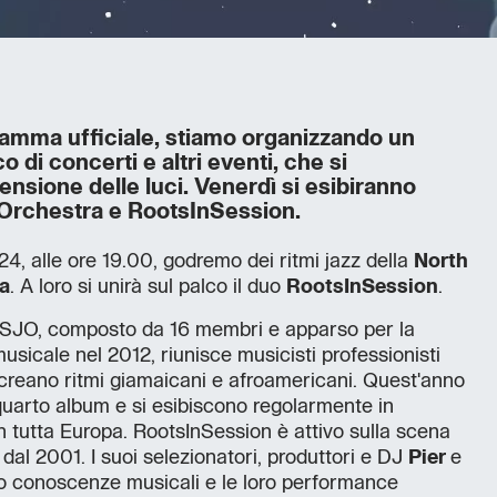
ramma ufficiale, stiamo organizzando un
 di concerti e altri eventi, che si
nsione delle luci. Venerdì si esibiranno
 Orchestra e RootsInSession.
 alle ore 19.00, godremo dei ritmi jazz della
North
a
. A loro si unirà sul palco il duo
RootsInSession
.
NESJO, composto da 16 membri e apparso per la
usicale nel 2012, riunisce musicisti professionisti
e creano ritmi giamaicani e afroamericani. Quest'anno
 quarto album e si esibiscono regolarmente in
 in tutta Europa. RootsInSession è attivo sulla scena
 dal 2001. I suoi selezionatori, produttori e DJ
Pier
e
ro conoscenze musicali e le loro performance