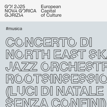
#musica
Concerto di
North East Sk
Jazz Orchestr
RootsInSessi
(Luci di natale
senza confini)