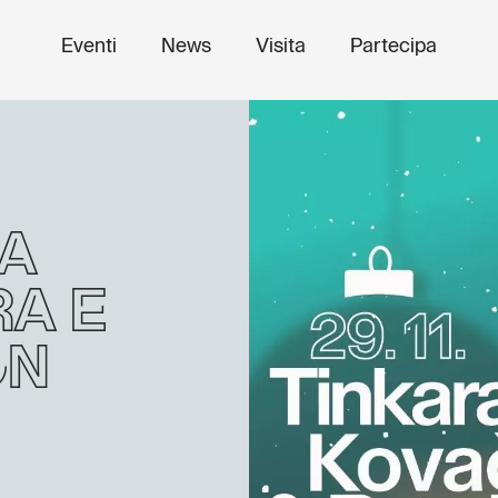
Eventi
News
Visita
Partecipa
a
a e
on