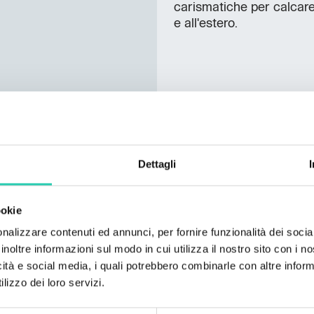
carismatiche per calcare 
e all'estero.
***GO! 2025 ha una propri
a questo
link
. Non tutte 
e/o corrette e GO! 2025 
consiglia di contattare l
Dettagli
le informazioni di interes
ookie
nalizzare contenuti ed annunci, per fornire funzionalità dei socia
inoltre informazioni sul modo in cui utilizza il nostro sito con i 
icità e social media, i quali potrebbero combinarle con altre inform
SCOPRI I
lizzo dei loro servizi.