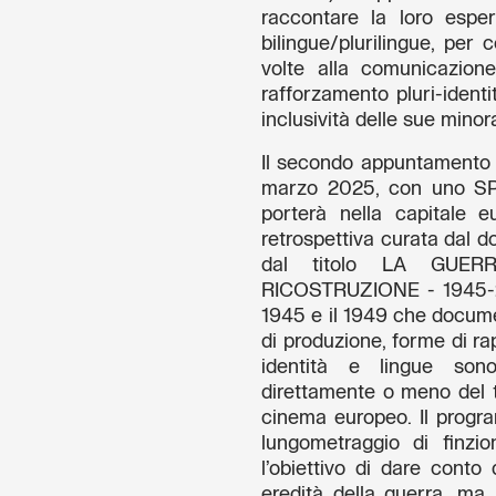
raccontare la loro esper
bilingue/plurilingue, per 
volte alla comunicazione 
rafforzamento pluri-identi
inclusività delle sue minor
Il secondo appuntamento s
marzo 2025, con uno SPI
porterà nella capitale e
retrospettiva curata dal d
dal titolo LA GUER
RICOSTRUZIONE - 1945-202
1945 e il 1949 che docum
di produzione, forme di ra
identità e lingue sono
direttamente o meno del t
cinema europeo. Il progr
lungometraggio di finzi
l’obiettivo di dare conto 
eredità della guerra, ma