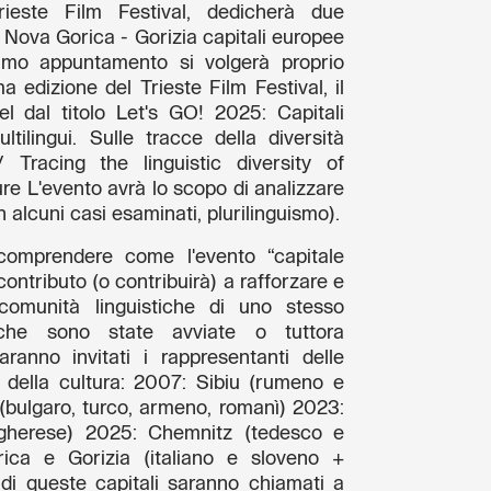
rieste Film Festival, dedicherà due
Nova Gorica - Gorizia capitali europee
rimo appuntamento si volgerà proprio
 edizione del Trieste Film Festival, il
 dal titolo Let's GO! 2025: Capitali
tilingui. Sulle tracce della diversità
 Tracing the linguistic diversity of
re L'evento avrà lo scopo di analizzare
n alcuni casi esaminati, plurilinguismo).
comprendere come l'evento “capitale
ontributo (o contribuirà) a rafforzare e
comunità linguistiche di uno stesso
tiche sono state avviate o tuttora
anno invitati i rappresentanti delle
e della cultura: 2007: Sibiu (rumeno e
(bulgaro, turco, armeno, romanì) 2023:
gherese) 2025: Chemnitz (tedesco e
ica e Gorizia (italiano e sloveno +
i di queste capitali saranno chiamati a