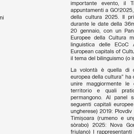
importante evento, il T
appuntamenti a GO!2025, 
della cultura 2025. Il p
ni
durante le date della 36ma
20 gennaio, con un Panel
Europee della Cultura mul
linguistica delle ECoC /
European capitals of Cultu
il tema del bilinguismo (o i
La volontà è quella di 
europea della cultura” ha c
unire maggiormente le 
territorio e quali pra
permangono. Al panel sar
seguenti capitali europe
ungherese) 2019: Plovdiv 
Timișoara (rumeno e un
sòrabo) 2025: Nova Gor
friulano) I rappresentant