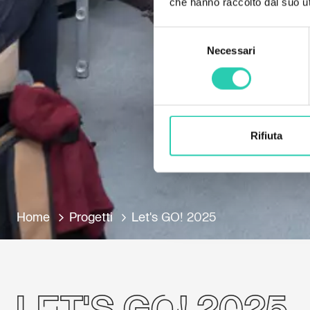
che hanno raccolto dal suo uti
Selezione
Necessari
del
consenso
Rifiuta
Home
Progetti
Let's GO! 2025