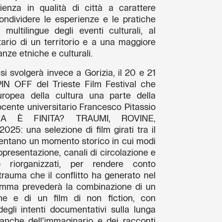
ienza in qualità di città a carattere
condividere le esperienze e le pratiche
multilingue degli eventi culturali, al
tario di un territorio e a una maggiore
anze etniche e culturali.
i svolgerà invece a Gorizia, il 20 e 21
N OFF del Trieste Film Festival che
uropea della cultura una parte della
ocente universitario Francesco Pitassio
RA È FINITA? TRAUMI, ROVINE,
5: una selezione di film girati tra il
entano un momento storico in cui modi
ppresentazione, canali di circolazione e
 riorganizzati, per rendere conto
rauma che il conflitto ha generato nel
amma prevederà la combinazione di un
one e di un film di non fiction, con
degli intenti documentativi sulla lunga
 anche dell’immaginario e dei racconti