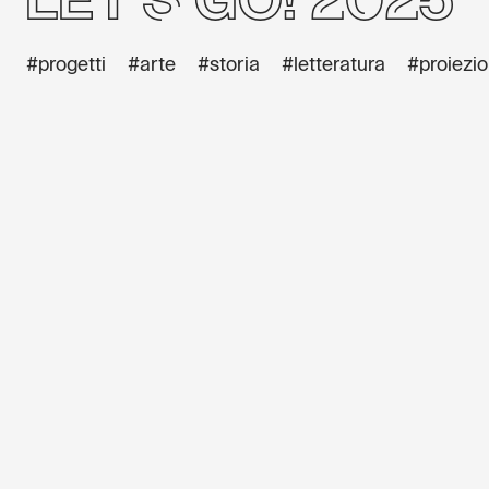
Let's GO! 2025
#progetti
#arte
#storia
#letteratura
#proiezio