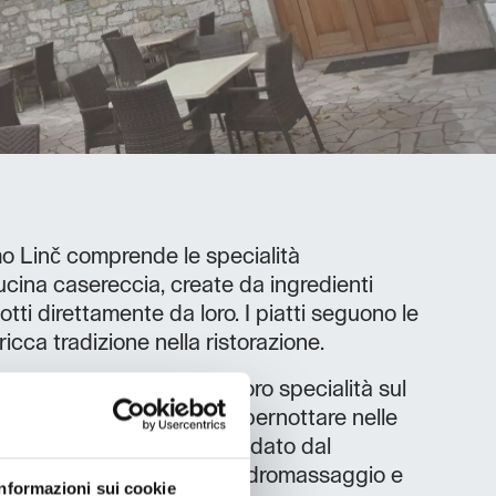
smo Linč comprende le specialità
cina casereccia, create da ingredienti
otti direttamente da loro. I piatti seguono le
ricca tradizione nella ristorazione.
otrete inoltre gustare le loro specialità sul
finito di mangiare, potrete pernottare nelle
 nell’appartamento riscaldato dal
ete coccolarvi nella vasca idromassaggio e
Informazioni sui cookie