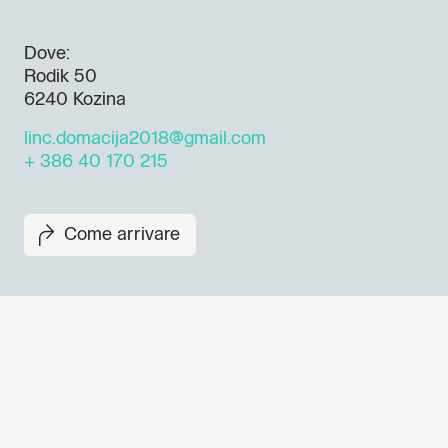
Dove:
Rodik 50
6240 Kozina
linc.domacija2018@gmail.com
+ 386 40 170 215
Come arrivare
Non perderti i prossimi eventi
Iscriviti alla newsletter di GO
per scoprire tutte le nostre ini