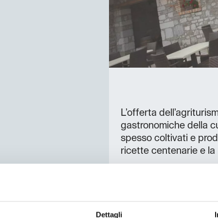
L’offerta dell’agrituri
gastronomiche della cu
spesso coltivati e prod
ricette centenarie e la 
Nelle giornate di Sole p
terrazzo. E, una volta 
elegantissime camere o
caminetto, in cui potr
Dettagli