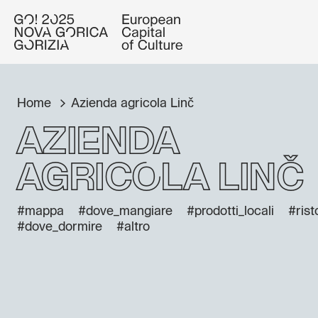
Home
Azienda agricola Linč
Azienda
agricola Linč
#mappa
#dove_mangiare
#prodotti_locali
#rist
#dove_dormire
#altro