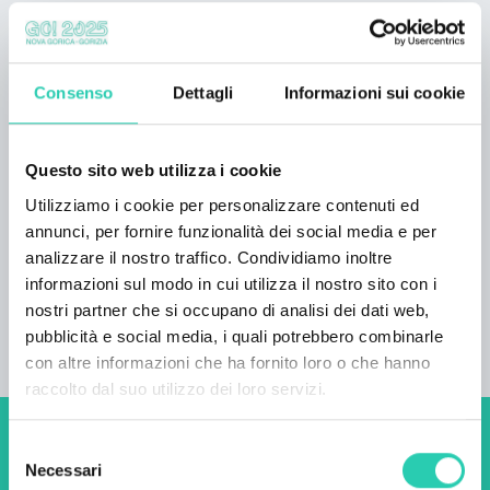
che dispone di una toilette e un bagno con
acqua fredda. Lo chalet offre sistemazioni in
due dormitori comuni e una camera con quattro
Consenso
Dettagli
Informazioni sui cookie
letti, per un totale di 48 posti letto per gli ospiti.
Da non perdere:
Questo sito web utilizza i cookie
Utilizziamo i cookie per personalizzare contenuti ed
dal rifugio partono numerosi sentieri con viste
annunci, per fornire funzionalità dei social media e per
mozzafiato che si snodano sul monte Nanos
analizzare il nostro traffico. Condividiamo inoltre
informazioni sul modo in cui utilizza il nostro sito con i
nostri partner che si occupano di analisi dei dati web,
pubblicità e social media, i quali potrebbero combinarle
con altre informazioni che ha fornito loro o che hanno
raccolto dal suo utilizzo dei loro servizi.
Selezione
Non perderti i prossimi
Necessari
del