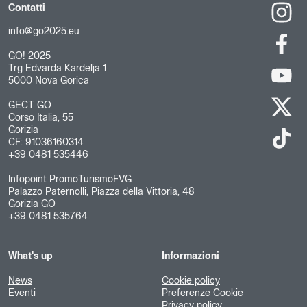
Contatti
info@go2025.eu
GO! 2025
Trg Edvarda Kardelja 1
5000 Nova Gorica
GECT GO
Corso Italia, 55
Gorizia
CF: 91036160314
+39 0481 535446
Infopoint PromoTurismoFVG
Palazzo Paternolli, Piazza della Vittoria, 48
Gorizia GO
+39 0481 535764
What's up
Informazioni
News
Cookie policy
Eventi
Preferenze Cookie
Privacy policy